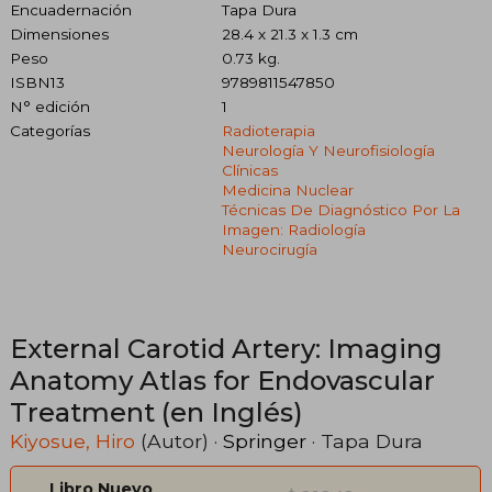
Encuadernación
Tapa Dura
Dimensiones
28.4 x 21.3 x 1.3 cm
Peso
0.73 kg.
ISBN13
9789811547850
N° edición
1
Categorías
Radioterapia
Neurología Y Neurofisiología
Clínicas
Medicina Nuclear
Técnicas De Diagnóstico Por La
Imagen: Radiología
Neurocirugía
External Carotid Artery: Imaging
Anatomy Atlas for Endovascular
Treatment (en Inglés)
Kiyosue, Hiro
(Autor) ·
Springer
· Tapa Dura
Libro Nuevo