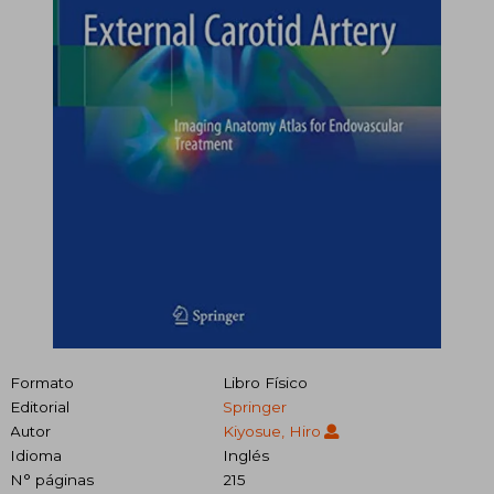
Formato
Libro Físico
Editorial
Springer
Autor
Kiyosue, Hiro
Idioma
Inglés
N° páginas
215