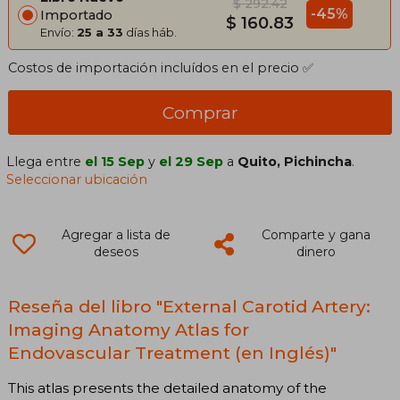
$ 292.42
-45%
Importado
$ 160.83
Envío:
25 a 33
días háb.
Costos de importación incluídos en el precio ✅
Comprar
Llega entre
el 15 Sep
y
el 29 Sep
a
Quito, Pichincha
.
Seleccionar ubicación
Agregar a lista de
Comparte y gana
deseos
dinero
Reseña del libro "External Carotid Artery:
Imaging Anatomy Atlas for
Endovascular Treatment (en Inglés)"
This atlas presents the detailed anatomy of the