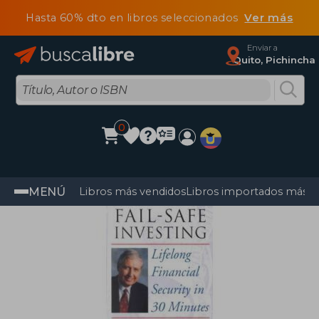
Hasta 60% dto en libros seleccionados
Ver más
Enviar a
Quito, Pichincha
0
MENÚ
Libros más vendidos
Libros importados más v