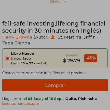
Jubilación
fail-safe investing,lifelong financial
security in 30 minutes (en Inglés)
Harry Browne
(Autor)
·
St. Martin's Griffin
·
Tapa Blanda
Libro Nuevo
$ 54.17
-45%
Importado
$ 29.79
Envío:
16 a 23
días háb.
Costos de importación incluídos en el precio ✅
Comprar
Llega entre
el 03 Sep
y
el 16 Sep
a
Quito, Pichincha
.
Seleccionar ubicación