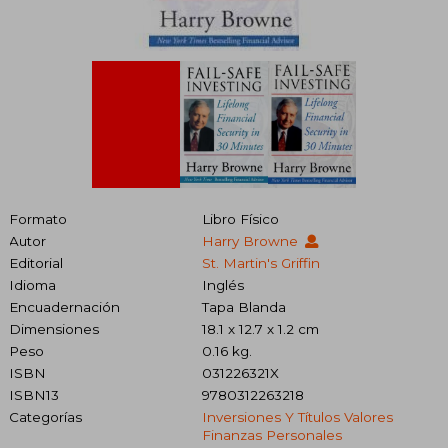
Formato
Libro Físico
Autor
Harry Browne
Editorial
St. Martin's Griffin
Idioma
Inglés
Encuadernación
Tapa Blanda
Dimensiones
18.1 x 12.7 x 1.2 cm
Peso
0.16 kg.
ISBN
031226321X
ISBN13
9780312263218
Categorías
Inversiones Y Títulos Valores
Finanzas Personales