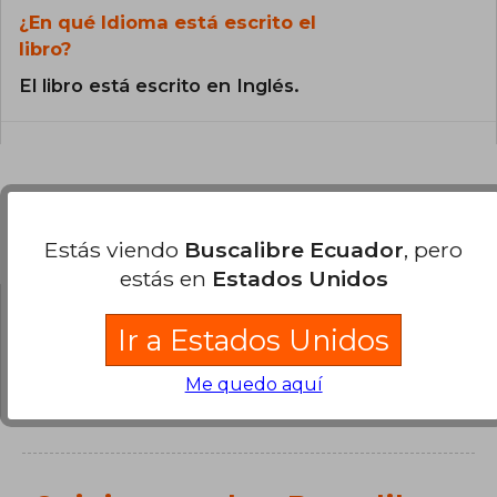
¿En qué Idioma está escrito el
libro?
El libro está escrito en Inglés.
Preguntas y respuestas sobre el libro
Estás viendo
Buscalibre Ecuador
, pero
estás en
Estados Unidos
Ir a Estados Unidos
¿Tienes una pregunta sobre el libro?
Inicia
sesión
para poder agregar tu propia pregunta.
Me quedo aquí