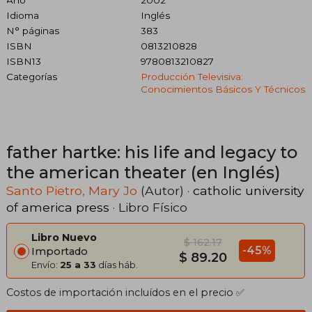
Año
2002
Idioma
Inglés
N° páginas
383
ISBN
0813210828
ISBN13
9780813210827
Categorías
Producción Televisiva:
Conocimientos Básicos Y Técnicos
father hartke: his life and legacy to
the american theater (en Inglés)
Santo Pietro, Mary Jo
(Autor) ·
catholic university
of america press
· Libro Físico
Libro Nuevo
$ 162.17
-45%
Importado
$ 89.20
Envío:
25 a 33
días háb.
Costos de importación incluídos en el precio ✅