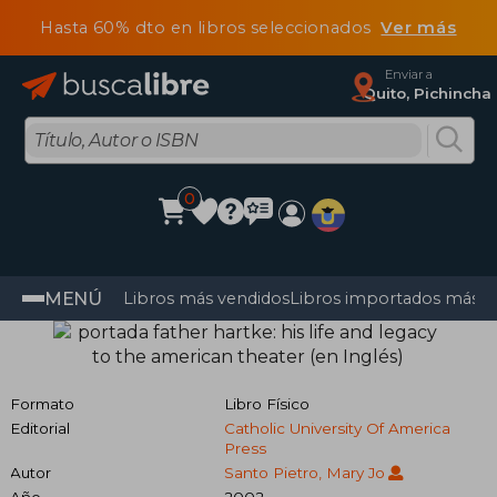
Hasta 60% dto en libros seleccionados
Ver más
Enviar a
Quito, Pichincha
0
MENÚ
Libros más vendidos
Libros importados más v
Formato
Libro Físico
Editorial
Catholic University Of America
Press
Autor
Santo Pietro, Mary Jo