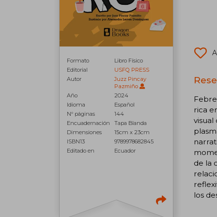
A
Formato
Libro Físico
Editorial
USFQ PRESS
Rese
Autor
Juzz Pincay
Pazmiño
Año
2024
Febrer
Idioma
Español
rica e
N° páginas
144
visual
Encuadernación
Tapa Blanda
plasma
Dimensiones
15cm x 23cm
narrat
ISBN13
9789978682845
Editado en
Ecuador
momen
de la 
relaci
refle
los de