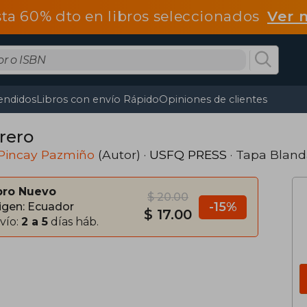
ta 60% dto en libros seleccionados
Ver 
endidos
Libros con envío Rápido
Opiniones de clientes
rero
 Pincay Pazmiño
(Autor) ·
USFQ PRESS
· Tapa Blan
bro Nuevo
$ 20.00
-15%
igen: Ecuador
$ 17.00
vío:
2 a 5
días háb.