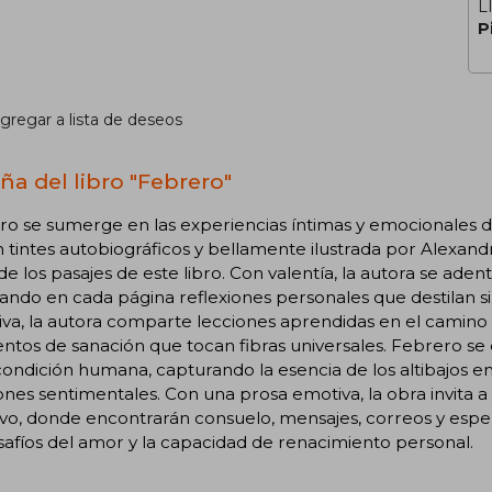
L
P
gregar a lista de deseos
ña del libro "Febrero"
o se sumerge en las experiencias íntimas y emocionales de
n tintes autobiográficos y bellamente ilustrada por Alexand
 de los pasajes de este libro. Con valentía, la autora se ad
ndo en cada página reflexiones personales que destilan sin
iva, la autora comparte lecciones aprendidas en el camino
tos de sanación que tocan fibras universales. Febrero s
condición humana, capturando la esencia de los altibajos
ones sentimentales. Con una prosa emotiva, la obra invita a 
xivo, donde encontrarán consuelo, mensajes, correos y es
safíos del amor y la capacidad de renacimiento personal.