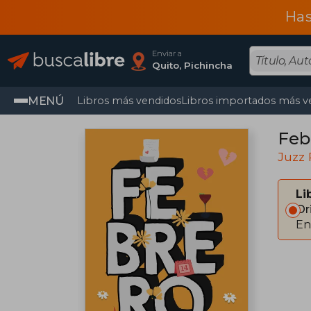
Has
Enviar a
Quito, Pichincha
MENÚ
Libros más vendidos
Libros importados más v
Feb
Juzz
Li
Or
En