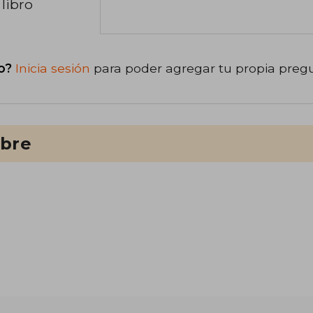
libro
o?
Inicia sesión
para poder agregar tu propia preg
ibre