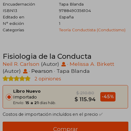
Encuadernación
Tapa Blanda
ISBN13
9788490356104
Editado en
España
N° edición
1
Categorías
Teoría Conductista (conductismo)
Fisiologia de la Conducta
Neil R. Carlson
(Autor)
·
Melissa A. Birkett
(Autor)
·
Pearson
· Tapa Blanda
2 opiniones
Libro Nuevo
$ 210.80
-45%
Importado
$ 115.94
Envío:
15 a 21
días háb.
Costos de importación incluídos en el precio ✅
Comprar