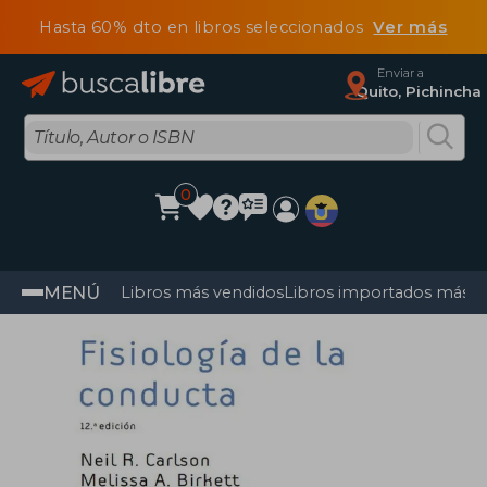
Hasta 60% dto en libros seleccionados
Ver más
Enviar a
Quito, Pichincha
0
MENÚ
Libros más vendidos
Libros importados más v