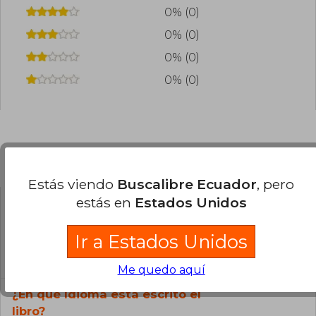
0% (0)
0% (0)
0% (0)
0% (0)
Preguntas frecuentes sobre el libro
Estás viendo
Buscalibre Ecuador
, pero
estás en
Estados Unidos
¿El libro es original?
Ir a Estados Unidos
Todos los libros de nuestro
catálogo son Originales.
Me quedo aquí
¿En qué Idioma está escrito el
libro?