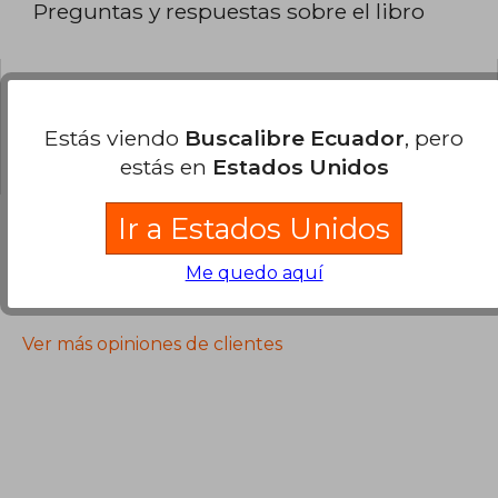
Preguntas y respuestas sobre el libro
¿Tienes una pregunta sobre el libro?
Inicia
Estás viendo
Buscalibre Ecuador
, pero
sesión
para poder agregar tu propia pregunta.
estás en
Estados Unidos
Ir a Estados Unidos
Me quedo aquí
Opiniones sobre Buscalibre
Ver más opiniones de clientes