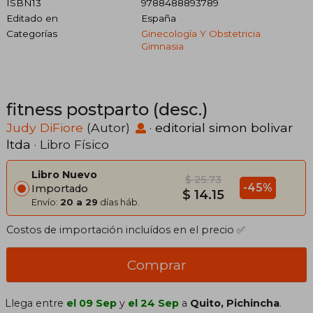
ISBN13
9788488893789
Editado en
España
Categorías
Ginecología Y Obstetricia
Gimnasia
fitness postparto (desc.)
Judy DiFiore
(Autor)
·
editorial simon bolivar
ltda
· Libro Físico
Libro Nuevo
$ 25.73
-45%
Importado
$ 14.15
Envío:
20 a 29
días háb.
Costos de importación incluídos en el precio ✅
Comprar
Llega entre
el 09 Sep
y
el 24 Sep
a
Quito, Pichincha
.