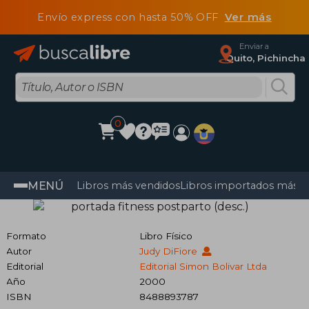
Envío express con hasta 50% OFF
Ver más
Enviar a
Quito, Pichincha
0
MENÚ
Libros más vendidos
Libros importados más v
Formato
Libro Físico
Autor
Judy DiFiore
Editorial
Editorial Simon Bolivar Ltda
Año
2000
ISBN
8488893787