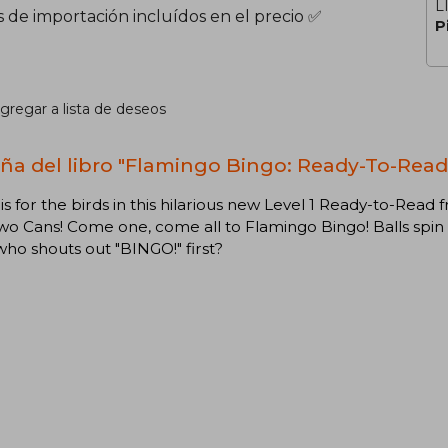
L
s de importación incluídos en el precio ✅
P
gregar a lista de deseos
ña del libro "Flamingo Bingo: Ready-To-Read L
is for the birds in this hilarious new Level 1 Ready-to-R
wo Cans! Come one, come all to Flamingo Bingo! Balls spin a
ho shouts out "BINGO!" first?