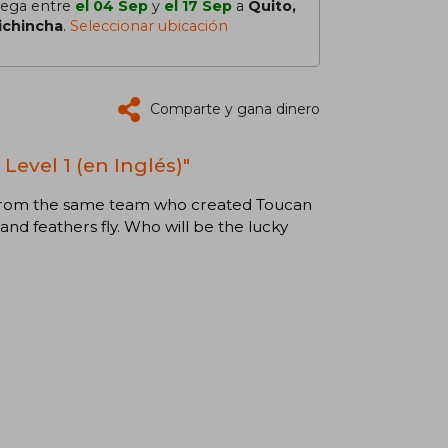
lega entre
el 04 Sep
y
el 17 Sep
a
Quito,
ichincha
.
Seleccionar ubicación
Comparte y gana dinero
evel 1 (en Inglés)"
ead from the same team who created Toucan
nd feathers fly. Who will be the lucky