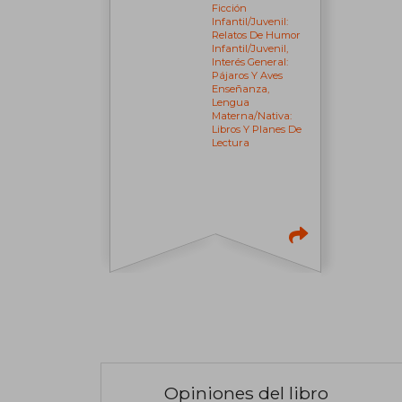
Ficción
Infantil/juvenil:
Relatos De Humor
Infantil/juvenil,
Interés General:
Pájaros Y Aves
Enseñanza,
Lengua
Materna/nativa:
Libros Y Planes De
Lectura
Opiniones del libro