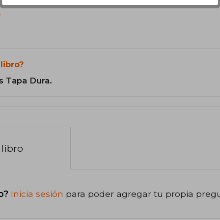
?
libro?
s Tapa Dura.
libro
o?
Inicia sesión
para poder agregar tu propia preg