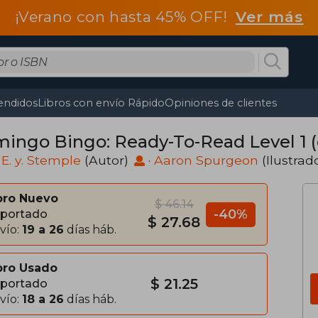
¡Verano con hasta 45% OFF!
Ver más
endidos
Libros con envío Rápido
Opiniones de clientes
mingo Bingo: Ready-To-Read Level 1 (
 E. y. Stemple
(Autor)
·
Aaron Spurgeon
(Ilustrad
bro Nuevo
$ 46.14
-40%
portado
$ 27.68
vío:
19 a 26
días háb.
bro Usado
$ 21.25
portado
vío:
18 a 26
días háb.