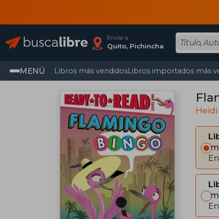
Enviar a
Quito, Pichincha
MENÚ
Libros más vendidos
Libros importados más v
Fla
Heidi
Li
Im
En
Li
Im
En