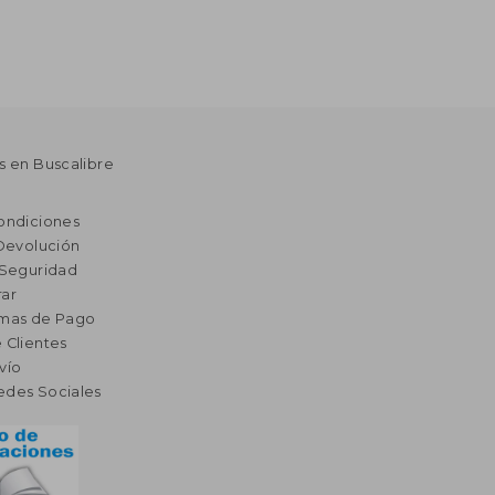
s en Buscalibre
ondiciones
 Devolución
 Seguridad
ar
rmas de Pago
 Clientes
vío
edes Sociales