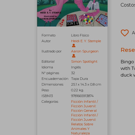
Costo
A
Formato
Libro Físico
Autor
Heidi E. Y. Stemple
Rese
Ilustrado por
Aaron Spurgeon
Bingo 
Editorial
Simon Spotlight
Idioma
Inglés
with T
N° páginas
32
duck w
Encuadernación
Tapa Dura
Dimensiones
25.1 x 14.3 x 0.8 cm
Peso
0.22 kg.
ISBN13
9781665913874
Categorías
Ficción Infantil /
Ficción Juvenil:
Ficción General
Ficción Infantil /
Ficción Juvenil:
Relatos Sobre
Animales Y
Naturaleza