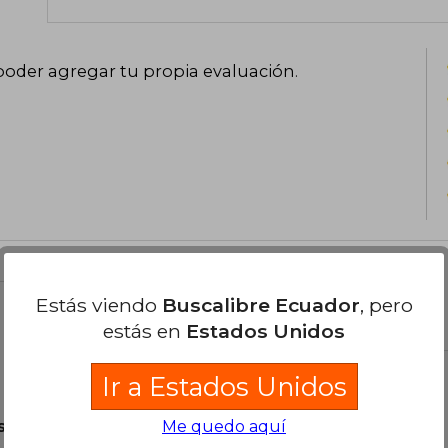
poder agregar tu propia evaluación
.
Estás viendo
Buscalibre Ecuador
, pero
el libro
estás en
Estados Unidos
Ir a Estados Unidos
son Originales.
Me quedo aquí