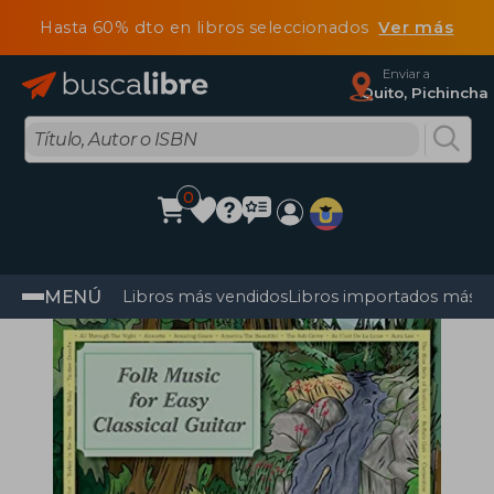
Hasta 60% dto en libros seleccionados
Ver más
Enviar a
Quito, Pichincha
0
MENÚ
Libros más vendidos
Libros importados más v