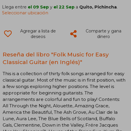
Llega entre
el 09 Sep
y
el 22 Sep
a
Quito, Pichincha
.
Seleccionar ubicación
Agregar a lista de
Comparte y gana
deseos
dinero
Reseña del libro "Folk Music for Easy
Classical Guitar (en Inglés)"
This is a collection of thirty folk songs arranged for easy
classical guitar. Most of the music is in first position, with
a few songs exploring higher positions. The level is
appropriate for beginning guitarists. The
arrangements are colorful and fun to play! Contents:
All Through the Night, Alouette, Amazing Grace,
America the Beautiful, The Ash Grove, Au Clair de la
Lune, Aura Lee, The Blue Bells of Scotland, Buffalo
Gals, Clementine, Down in the Valley, Frére Jacques