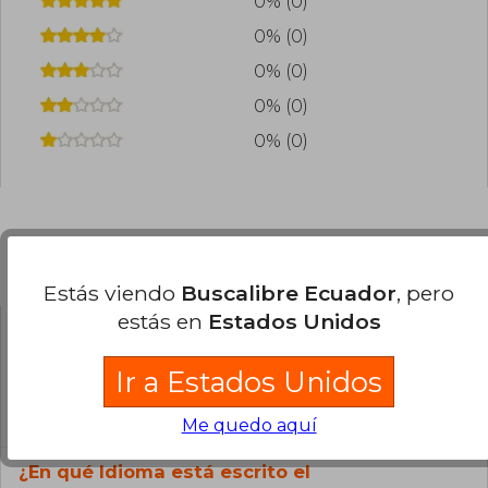
0% (0)
0% (0)
0% (0)
0% (0)
0% (0)
Preguntas frecuentes sobre el libro
Estás viendo
Buscalibre Ecuador
, pero
estás en
Estados Unidos
¿El libro es original?
Ir a Estados Unidos
Todos los libros de nuestro
catálogo son Originales.
Me quedo aquí
¿En qué Idioma está escrito el