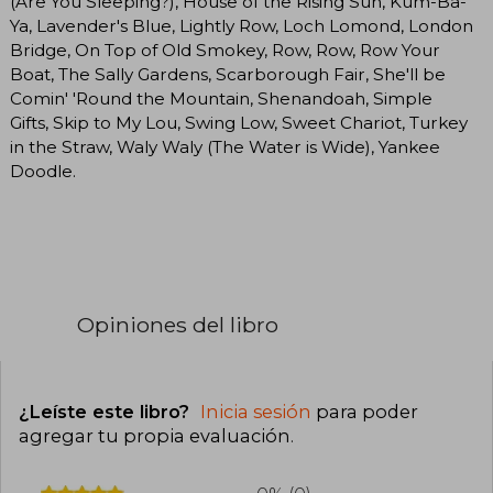
(Are You Sleeping?), House of the Rising Sun, Kum-Ba-
Ya, Lavender's Blue, Lightly Row, Loch Lomond, London
Bridge, On Top of Old Smokey, Row, Row, Row Your
Boat, The Sally Gardens, Scarborough Fair, She'll be
Comin' 'Round the Mountain, Shenandoah, Simple
Gifts, Skip to My Lou, Swing Low, Sweet Chariot, Turkey
in the Straw, Waly Waly (The Water is Wide), Yankee
Doodle.
Opiniones del libro
¿Leíste este libro?
Inicia sesión
para poder
agregar tu propia evaluación
.