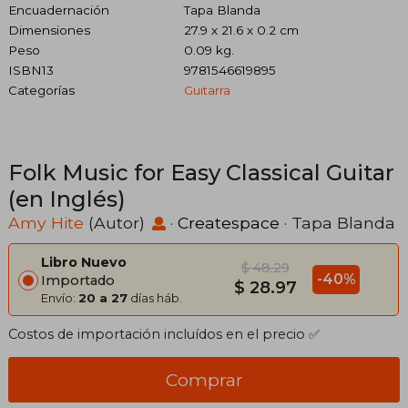
Encuadernación
Tapa Blanda
Dimensiones
27.9 x 21.6 x 0.2 cm
Peso
0.09 kg.
ISBN13
9781546619895
Categorías
Guitarra
Folk Music for Easy Classical Guitar
(en Inglés)
Amy Hite
(Autor)
·
Createspace
· Tapa Blanda
Libro Nuevo
$ 48.29
-40%
Importado
$ 28.97
Envío:
20 a 27
días háb.
Costos de importación incluídos en el precio ✅
Comprar