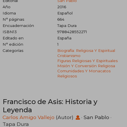
Editorial
San Pablo
Año
2016
Idioma
Español
N° páginas
664
Encuadernación
Tapa Dura
ISBN13
9788428552271
Editado en
España
N° edición
1
Categorías
Biografía: Religiosa Y Espiritual
Cristianismo
Figuras Religiosas Y Espirituales
Misión Y Conversión Religiosa
Comunidades Y Monacatos
Religiosos
Francisco de Asis: Historia y
Leyenda
Carlos Amigo Vallejo
(Autor)
·
San Pablo
·
Tapa Dura