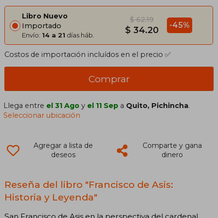
Libro Nuevo
$ 62.19
-45%
Importado
$ 34.20
Envío:
14 a 21
días háb.
Costos de importación incluídos en el precio ✅
Comprar
Llega entre
el 31 Ago
y
el 11 Sep
a
Quito, Pichincha
.
Seleccionar ubicación
Agregar a lista de
Comparte y gana
deseos
dinero
Reseña del libro "Francisco de Asis:
Historia y Leyenda"
San Francisco de Asis en la perspectiva del cardenal