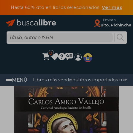
Hasta 60% dto en libros seleccionados
Ver más
Enviar a
Quito, Pichincha
0
MENÚ
Libros más vendidos
Libros importados más v