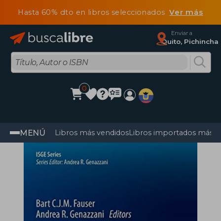
Hasta 60% dto en libros seleccionados
Ver más
Enviar a
Quito, Pichincha
0
MENÚ
Libros más vendidos
Libros importados más v