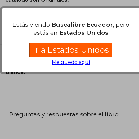
¿En qué Idioma está escrito el
Estás viendo
Buscalibre Ecuador
, pero
libro?
estás en
Estados Unidos
El libro está escrito en Inglés.
Ir a Estados Unidos
¿Cuál es la encuadernación de este libro?
Me quedo aquí
La encuadernación de esta edición es Tapa
Blanda.
Preguntas y respuestas sobre el libro