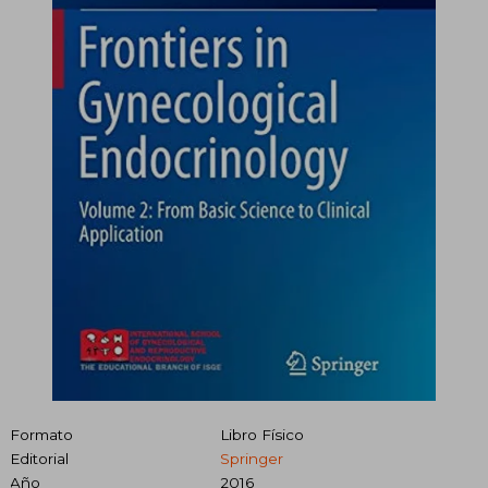
Formato
Libro Físico
Editorial
Springer
Año
2016