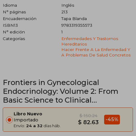
Idioma
Inglés
N° páginas
213
Encuadernación
Tapa Blanda
ISBN13
9783319355573
N° edición
1
Categorías
Enfermedades Y Trastornos
Hereditarios
Hacer Frente A La Enfermedad Y
A Problemas De Salud Concretos
Frontiers in Gynecological
Endocrinology: Volume 2: From
Basic Science to Clinical
Application (Isge Series) (en Inglés)
Libro Nuevo
$ 150.24
-45%
Importado
$ 82.63
Envío:
24 a 32
días háb.