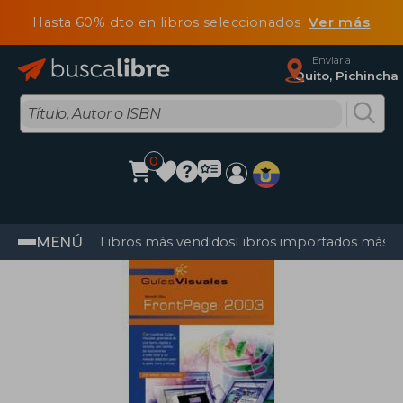
Hasta 60% dto en libros seleccionados
Ver más
Enviar a
Quito, Pichincha
0
MENÚ
Libros más vendidos
Libros importados más v