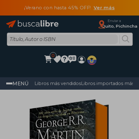
¡Verano con hasta 45% OFF!
Ver más
Enviar a
Quito, Pichincha
0
MENÚ
Libros más vendidos
Libros importados más v