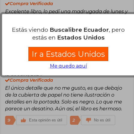
Compra Verificada
Excelente libro, lo pedí una madrugada de lunes y
me llego 10 dias despues a México, tiene una
cubierta de papel y el libro es negro con un lomo
Estás viendo
Buscalibre Ecuador
, pero
dorado, los cantos naranjas son preciosos, lo
estás en
Estados Unidos
recomiendo, muy bello jeje
10
1
Esta opinión es útil
No es útil
Ir a Estados Unidos
Me quedo aquí
Edgar Adrian Castañeda Díaz
Viernes
19 de Julio, 2024
Compra Verificada
El único detalle que no me gusto, es que debajo
de la cubierta de papel no tiene ilustración o
detalles en la portada. Solo es negro. Lo que me
parece un desatino. Aún así, el libro es hermoso.
9
2
Esta opinión es útil
No es útil