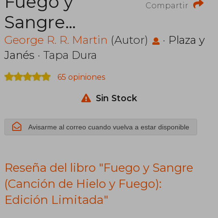
Fuego y
Compartir
Sangre
(Canción de
George R. R. Martin
(Autor)
·
Plaza y
Janés
· Tapa Dura
Hielo y
65 opiniones
Fuego):
Sin Stock
Edición
Limitada
Avisarme al correo cuando vuelva a estar disponible
Reseña del libro "Fuego y Sangre
(Canción de Hielo y Fuego):
Edición Limitada"