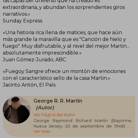
las capas del universo que ha creado es
extraordinaria, y abundan los sorprendentes giros
narrativos.»
Sunday Express
«Una historia rica llena de matices, que hace aún
más grande la maravilla que es "Canción de hielo y
fuego". Muy disfrutable, y al nivel del mejor Martin...
absolutamente imprescindible.»
Juan Gómez-Jurado, ABC
«Fuegoy Sangre ofrece un montón de emociones
con el característico sello de la casa Martin.»
Jacinto Antón, El País
George R. R. Martin
(Autor)
Ver Página del Autor
George Raymond Richard Martín (Bayonne,
Nueva Jersey, 20 de septiembre de 1948) es
Ver más
escritor profesional y guionista de literatura
fantástica, ciencia ficción y terror. desde 1979,