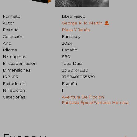
Formato
Libro Físico
Autor
George R. R. Martin
Editorial
Plaza Y Janés
Colección
Fantascy
Año
2024
Idioma
Español
N° páginas
880
Encuadernación
Tapa Dura
Dimensiones
23.80 x 16.30
ISBN13
9788401035579
Editado en
España
N° edición
1
Categorías
Aventura De Ficción
Fantasía Épica/fantasía Heroica