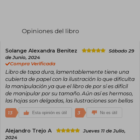
se graduó de periodismo en la Northwestern
University, y vive en Nuevo México. Es el autor
de la afamada serie de fantasía épica Canción
de hielo y fuego, en la que se ha basado la serie
de HBO, Juego de Tronos.
Opiniones del libro
Ha ganado diversos premios literarios, entre
ellos: cuatro premios Hugo, dos Nebula, seis
Locus Awards, el Bram Stoker, el World Fantasy
Solange Alexandra Benitez
Sábado 29
Award, el Dedalus, Balrog y el Daikon.
de Junio, 2024
Compra Verificada
Libro de tapa dura, lamentablemente tiene una
cubierta de papel con la ilustración lo que dificulta
la manipulación ya que el libro de por sí es difícil
de manipular por su tamaño. Aún así es hermoso,
las hojas son delgadas, las ilustraciones son bellas
13
3
Esta opinión es útil
No es útil
Alejandro Trejo A
Jueves 11 de Julio,
2024