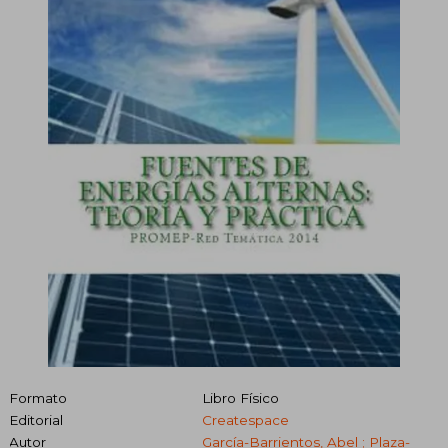
Formato
Libro Físico
Editorial
Createspace
Autor
García-Barrientos, Abel ; Plaza-