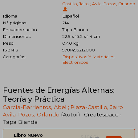
Castillo, Jairo ; Ávila-Pozos, Orlando
Idioma
Español
N° páginas
214
Encuadernación
Tapa Blanda
Dimensiones
22.9 x 15.2 x 1.4 cm
Peso
0.40 kg.
ISBN13
9781495212000
Categorías
Dispositivos Y Materiales
Electrónicos
Fuentes de Energías Alternas:
Teoría y Práctica
García-Barrientos, Abel ; Plaza-Castillo, Jairo ;
Ávila-Pozos, Orlando
(Autor) ·
Createspace
·
Tapa Blanda
Libro Nuevo
$ 104.64