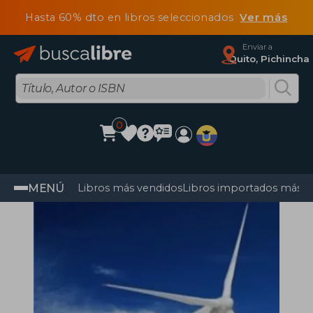
Hasta 60% dto en libros seleccionados
Ver más
Enviar a
Quito, Pichincha
0
MENÚ
Libros más vendidos
Libros importados más v