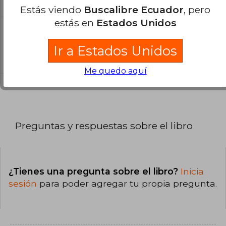
catálogo son Originales.
Estás viendo
Buscalibre Ecuador
, pero
estás en
Estados Unidos
¿En qué Idioma está escrito el
libro?
Ir a Estados Unidos
El libro está escrito en Español.
Me quedo aquí
Preguntas y respuestas sobre el libro
¿Tienes una pregunta sobre el libro?
Inicia
sesión
para poder agregar tu propia pregunta.