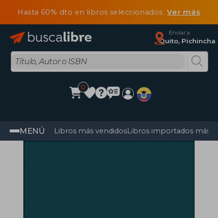
Hasta 60% dto en libros seleccionados
Ver más
Enviar a
Quito, Pichincha
0
MENÚ
Libros más vendidos
Libros importados más v