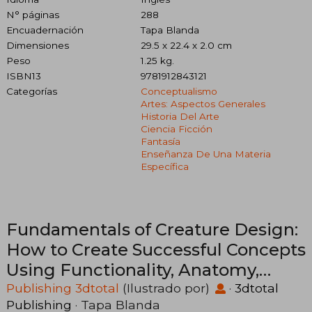
N° páginas
288
Encuadernación
Tapa Blanda
Dimensiones
29.5 x 22.4 x 2.0 cm
Peso
1.25 kg.
ISBN13
9781912843121
Categorías
Conceptualismo
Artes: Aspectos Generales
Historia Del Arte
Ciencia Ficción
Fantasía
Enseñanza De Una Materia
Específica
Fundamentals of Creature Design:
How to Create Successful Concepts
Using Functionality, Anatomy,
Color, Shape & Scale (en Inglés)
Publishing 3dtotal
(Ilustrado por)
·
3dtotal
Publishing
· Tapa Blanda