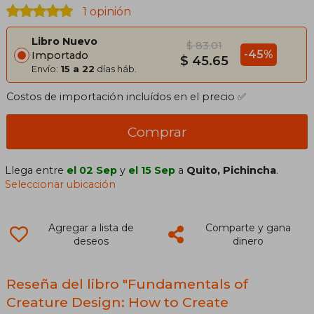
1 opinión
Libro Nuevo
$ 83.01
-45%
Importado
$ 45.65
Envío:
15 a 22
días háb.
Costos de importación incluídos en el precio ✅
Comprar
Llega entre
el 02 Sep
y
el 15 Sep
a
Quito, Pichincha
.
Seleccionar ubicación
Agregar a lista de
Comparte y gana
deseos
dinero
Reseña del libro "Fundamentals of
Creature Design: How to Create