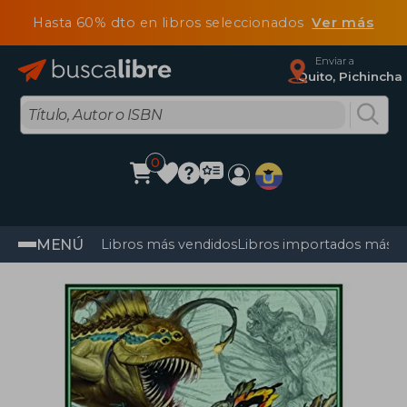
Hasta 60% dto en libros seleccionados
Ver más
Enviar a
Quito, Pichincha
0
MENÚ
Libros más vendidos
Libros importados más v