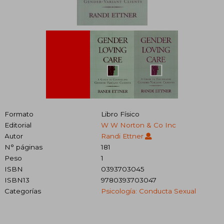
Formato
Libro Físico
Editorial
W W Norton & Co Inc
Autor
Randi Ettner
N° páginas
181
Peso
1
ISBN
0393703045
ISBN13
9780393703047
Categorías
Psicología: Conducta Sexual