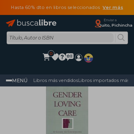
Hasta 60% dto en libros seleccionados
Ver más
Enviar a
Quito, Pichincha
0
MENÚ
Libros más vendidos
Libros importados más v