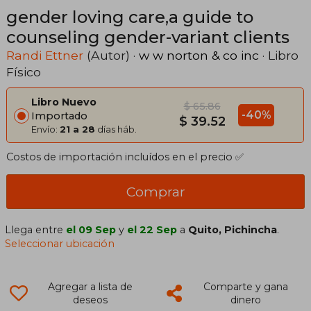
gender loving care,a guide to
counseling gender-variant clients
Randi Ettner
(Autor) ·
w w norton & co inc
· Libro
Físico
Libro Nuevo
$ 65.86
-40%
Importado
$ 39.52
Envío:
21 a 28
días háb.
Costos de importación incluídos en el precio ✅
Comprar
Llega entre
el 09 Sep
y
el 22 Sep
a
Quito, Pichincha
.
Seleccionar ubicación
Agregar a lista de
Comparte y gana
deseos
dinero