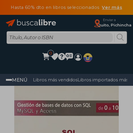
Hasta 60% dto en libros seleccionados
Ver más
Enviar a
Quito, Pichincha
0
MENÚ
Libros más vendidos
Libros importados más v