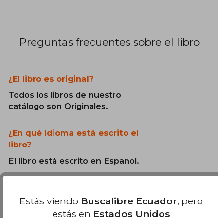
Preguntas frecuentes sobre el libro
¿El libro es original?
Todos los libros de nuestro
catálogo son Originales.
¿En qué Idioma está escrito el
libro?
El libro está escrito en Español.
¿Cuál es la encuadernación de este libro?
Estás viendo
Buscalibre Ecuador
, pero
La encuadernación de esta edición es Tapa
estás en
Estados Unidos