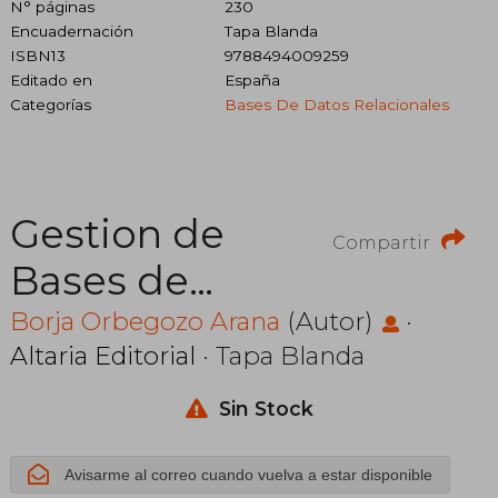
N° páginas
230
Encuadernación
Tapa Blanda
ISBN13
9788494009259
Editado en
España
Categorías
Bases De Datos Relacionales
Gestion de
Compartir
Bases de
Datos con sql
Borja Orbegozo Arana
(Autor)
·
Altaria Editorial
· Tapa Blanda
Mywql y
Access
Sin Stock
Avisarme al correo cuando vuelva a estar disponible