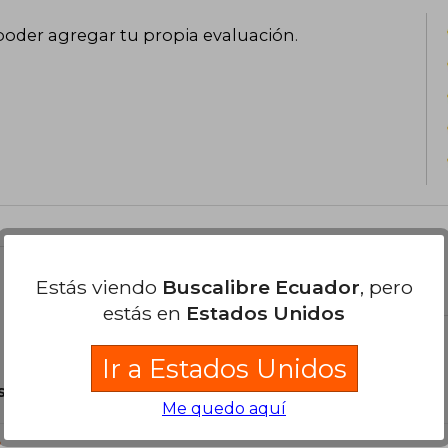
poder agregar tu propia evaluación
.
el libro
Estás viendo
Buscalibre Ecuador
, pero
estás en
Estados Unidos
Ir a Estados Unidos
son Originales.
Me quedo aquí
?