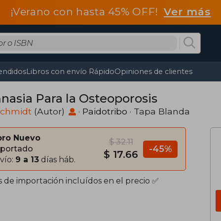
¡Verano con hasta 45% OFF!
Ver más
endidos
Libros con envío Rápido
Opiniones de clientes
nasia Para la Osteoporosis
Schmidt
(Autor)
·
Paidotribo
· Tapa Blanda
bro Nuevo
$ 32.11
-45%
portado
$ 17.66
vío:
9 a 13
días háb.
s de importación incluídos en el precio ✅