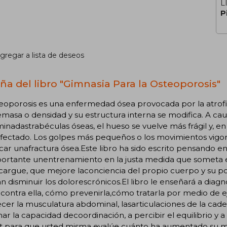
L
P
gregar a lista de deseos
ña del libro "Gimnasia Para la Osteoporosis"
eoporosis es una enfermedad ósea provocada por la atrofia 
masa o densidad y su estructura interna se modifica. A cau
nadastrabéculas óseas, el hueso se vuelve más frágil y, en 
afectado. Los golpes más pequeños o los movimientos vi
ar unafractura ósea.Este libro ha sido escrito pensando en
portante unentrenamiento en la justa medida que someta e
argue, que mejore laconciencia del propio cuerpo y su pos
 disminuir los dolorescrónicos.El libro le enseñará a dia
contra ella, cómo prevenirla,cómo tratarla por medio de e
ecer la musculatura abdominal, lasarticulaciones de la cadera,
ar la capacidad decoordinación, a percibir el equilibrio y a
st para que usted misma evalúe cuánto ha aumentado su mo