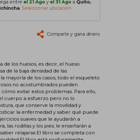
lega entre
el 21 Ago
y
el 31 Ago
a
Quito,
ichincha
.
Seleccionar ubicación
Comparte y gana dinero
de los huesos, es decir, el hueso
sa de la baja densidad de las
la mayoría de los casos, todo el esqueleto
gorosos no acostumbrados pueden
 cómo evitar estos problemas. Para ello,
l cuerpo a esfuerzo pero no lo
tura, que conserve la movilidad y
gnosticar la enfermedad y saber qué puede
jercicios suaves que le ayudarán a
 las rodillas y los pies; le enseñarán a
 saber relajarse.El libro se completa con
vilidad.El libro está profusamente