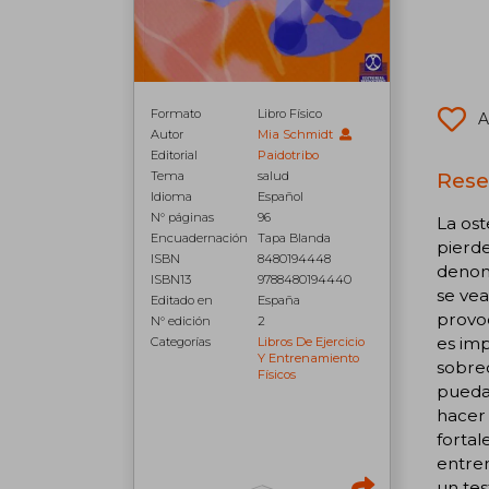
Formato
Libro Físico
A
Autor
Mia Schmidt
Editorial
Paidotribo
Rese
Tema
salud
Idioma
Español
N° páginas
96
La ost
Encuadernación
Tapa Blanda
pierde
ISBN
8480194448
denomi
ISBN13
9788480194440
se ve
Editado en
España
provoc
N° edición
2
es im
Categorías
Libros De Ejercicio
Y Entrenamiento
sobrec
Físicos
puedan
hacer 
fortal
entren
un te