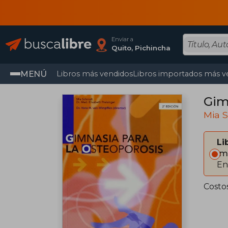
Enviar a
Quito, Pichincha
MENÚ
Libros más vendidos
Libros importados más v
Gim
Mia 
Li
Im
En
Costo