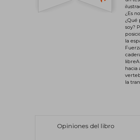
ilustr
¿Es no
¿Qué 
soy? 
posici
la esp
Fuerz
cadera
libreA
hacia 
verteb
la tra
Opiniones del libro