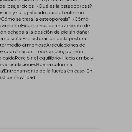
e losejercicios.· ¿Qué es la osteoporosis?
tico y su significado para el enfermo·
Cómo se trata la osteoporosis?· ¿Cómo
movimientoExperiencia de movimiento de
ión echada a la posición de pie sin dañar
como señalEstructuración de la postura·
Intermedio armoniosoArticulaciones de
de coordinación· Tórax ancho, pulmón
 caídaPercibir el equilibrio· Hacia arriba y
enas articulacionesBuena columna
ra!Entrenamiento de la fuerza en casa· En
Test de movilidad