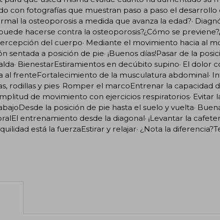
ado con fotografías que muestran paso a paso el desarrollo d
rmal la osteoporosis a medida que avanza la edad?· Diagnós
puede hacerse contra la osteoporosis?¿Cómo se previene?¿
Percepción del cuerpo· Mediante el movimiento hacia al 
ón sentada a posición de pie· ¡Buenos días!Pasar de la posic
alda· BienestarEstiramientos en decúbito supino· El dolor 
a al frenteFortalecimiento de la musculatura abdominal· 
s, rodillas y pies· Romper el marcoEntrenar la capacidad 
mplitud de movimiento con ejercicios respiratorios· Evitar la
abajoDesde la posición de pie hasta el suelo y vuelta· Bu
ralEl entrenamiento desde la diagonal· ¡Levantar la cafete
nquilidad está la fuerzaEstirar y relajar· ¿Nota la diferencia?