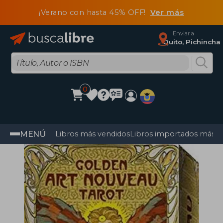
¡Verano con hasta 45% OFF!
Ver más
Enviar a
Quito, Pichincha
0
MENÚ
Libros más vendidos
Libros importados más v