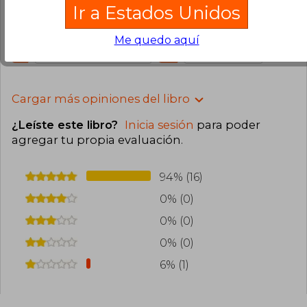
Ir a Estados Unidos
sentido de la palabra y llegó en muy buenas
condiciones
Me quedo aquí
1
0
Esta opinión es útil
No es útil
Cargar más opiniones del libro
¿Leíste este libro?
Inicia sesión
para poder
agregar tu propia evaluación
.
94% (16)
0% (0)
0% (0)
0% (0)
6% (1)