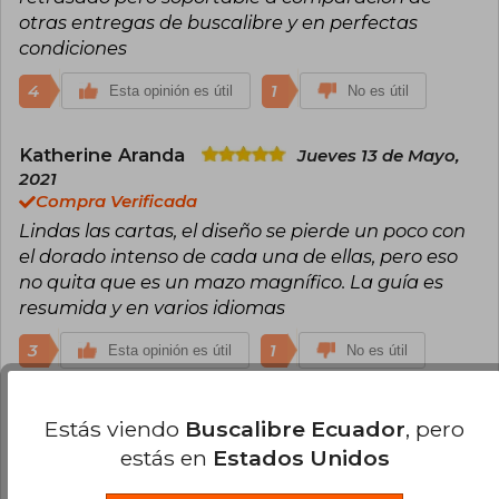
otras entregas de buscalibre y en perfectas
condiciones
4
1
Esta opinión es útil
No es útil
Katherine Aranda
Jueves 13 de Mayo,
2021
Compra Verificada
Lindas las cartas, el diseño se pierde un poco con
el dorado intenso de cada una de ellas, pero eso
no quita que es un mazo magnífico. La guía es
resumida y en varios idiomas
3
1
Esta opinión es útil
No es útil
Vania Rubilar
Jueves 16 de Diciembre,
Estás viendo
Buscalibre Ecuador
, pero
2021
estás en
Estados Unidos
Compra Verificada
Este mazo es una preciosidad, bellísimo en todo el