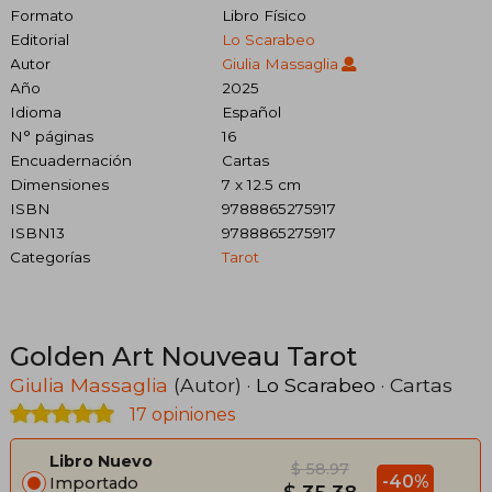
Formato
Libro Físico
Editorial
Lo Scarabeo
Autor
Giulia Massaglia
Año
2025
Idioma
Español
N° páginas
16
Encuadernación
Cartas
Dimensiones
7 x 12.5 cm
ISBN
9788865275917
ISBN13
9788865275917
Categorías
Tarot
Golden Art Nouveau Tarot
Giulia Massaglia
(Autor) ·
Lo Scarabeo
· Cartas
17 opiniones
Libro Nuevo
$ 58.97
-40%
Importado