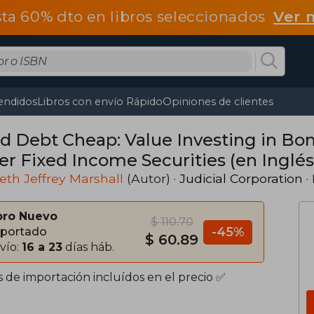
ta 60% dto en libros seleccionados
Ver 
endidos
Libros con envío Rápido
Opiniones de clientes
d Debt Cheap: Value Investing in Bon
er Fixed Income Securities (en Inglés
th Jeffrey Marshall
(Autor) ·
Judicial Corporation
· 
bro Nuevo
$ 110.70
-45%
portado
$ 60.89
vío:
16 a 23
días háb.
s de importación incluídos en el precio ✅