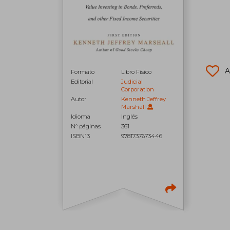
A
Formato
Libro Físico
Editorial
Judicial
Corporation
Autor
Kenneth Jeffrey
Marshall
Idioma
Inglés
N° páginas
361
ISBN13
9781737673446