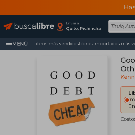
Has
Enviar a
Quito, Pichincha
MENÚ
Libros más vendidos
Libros importados más v
Goo
Oth
Kenne
Li
Im
En
Costo