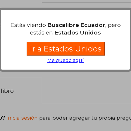
Estás viendo
Buscalibre Ecuador
, pero
son Originales.
estás en
Estados Unidos
?
Ir a Estados Unidos
Me quedo aquí
libro
o?
Inicia sesión
para poder agregar tu propia preg