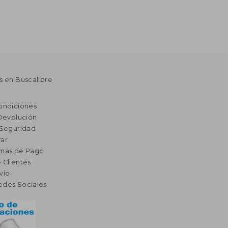
s en Buscalibre
ondiciones
 Devolución
 Seguridad
ar
rmas de Pago
 Clientes
vío
edes Sociales