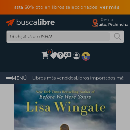
Hasta 60% dto en libros seleccionados
Ver más
Enviar a
Quito, Pichincha
0
MENÚ
Libros más vendidos
Libros importados más v