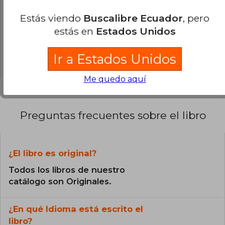
0% (0)
Award o el Carol Award, entre muchos otros.
Estás viendo
Buscalibre Ecuador
, pero
0% (0)
estás en
Estados Unidos
0% (0)
Ir a Estados Unidos
0% (0)
Me quedo aquí
Preguntas frecuentes sobre el libro
¿El libro es original?
Todos los libros de nuestro
catálogo son Originales.
¿En qué Idioma está escrito el
libro?