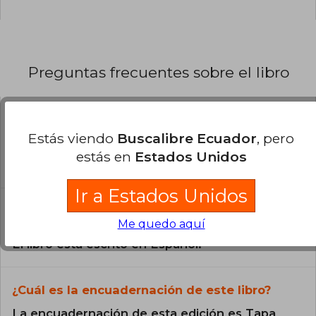
Preguntas frecuentes sobre el libro
¿El libro es original?
Estás viendo
Buscalibre Ecuador
, pero
Todos los libros de nuestro
estás en
Estados Unidos
catálogo son Originales.
Ir a Estados Unidos
¿En qué Idioma está escrito el
libro?
Me quedo aquí
El libro está escrito en Español.
¿Cuál es la encuadernación de este libro?
La encuadernación de esta edición es Tapa