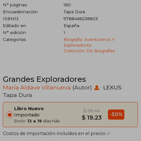
N° páginas
160
Encuadernación
Tapa Dura
ISBN13
9788466238823
Editado en
España
N° edición
1
Categorías
Biografía: Aventureros Y
Exploradores
Colección De Biografías
Grandes Exploradores
María Aldave Villanueva
(Autor)
·
LEXUS
·
Tapa Dura
Libro Nuevo
$ 38.46
-50%
Importado
$ 19.23
Envío:
13 a 19
días háb.
Costos de importación incluídos en el precio ✅