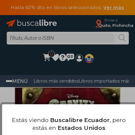
Hasta 60% dto en libros seleccionados
Ver más
Enviar a
Quito, Pichincha
0
MENÚ
Libros más vendidos
Libros importados más v
Estás viendo
Buscalibre Ecuador
, pero
estás en
Estados Unidos