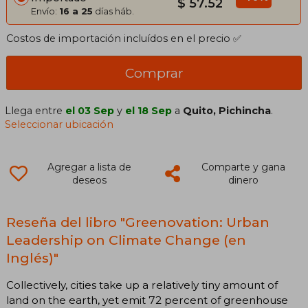
$ 57.52
Envío:
16 a 25
días háb.
Costos de importación incluídos en el precio ✅
Comprar
Llega entre
el 03 Sep
y
el 18 Sep
a
Quito, Pichincha
.
Seleccionar ubicación
Agregar a lista de
Comparte y gana
deseos
dinero
Reseña del libro "Greenovation: Urban
Leadership on Climate Change (en
Inglés)"
Collectively, cities take up a relatively tiny amount of
land on the earth, yet emit 72 percent of greenhouse