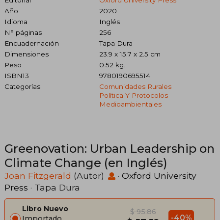
Año
2020
Idioma
Inglés
N° páginas
256
Encuadernación
Tapa Dura
Dimensiones
23.9 x 15.7 x 2.5 cm
Peso
0.52 kg.
ISBN13
9780190695514
Categorías
Comunidades Rurales
Política Y Protocolos
Medioambientales
Greenovation: Urban Leadership on
Climate Change (en Inglés)
Joan Fitzgerald
(Autor)
·
Oxford University
Press
· Tapa Dura
Libro Nuevo
$ 95.86
-40%
Importado