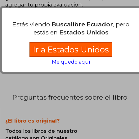
agregar tu propia evaluación
.
0% (0)
Estás viendo
Buscalibre Ecuador
, pero
0% (0)
estás en
Estados Unidos
0% (0)
Ir a Estados Unidos
0% (0)
0% (0)
Me quedo aquí
Preguntas frecuentes sobre el libro
¿El libro es original?
Todos los libros de nuestro
catálogo son Originales.