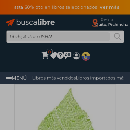
Hasta 60% dto en libros seleccionados
Ver más
Enviar a
Quito, Pichincha
0
MENÚ
Libros más vendidos
Libros importados más v