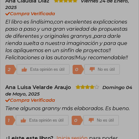
Ana Claudia Díaz
Viernes 24 de Enero,
2025
Compra Verificada
El libro es lindísimo,con excelentes explicaciones
paso a paso y una gran variedad de propuestas
de diferentes y originales grannys ,para darle
rienda suelta a nuestra imaginación y para que
los apliquemos en un sinfín de proyectos!!
Felicitaciones a las autoras!Muy recomendable!!
2
0
Esta opinión es útil
No es útil
Ana Luisa Velarde Araujo
Domingo 04
de Mayo, 2025
Compra Verificada
Tiene algunos granny más elaborados. Es bueno.
1
0
Esta opinión es útil
No es útil
¿Leíste este libro?
Inicia sesión
para poder