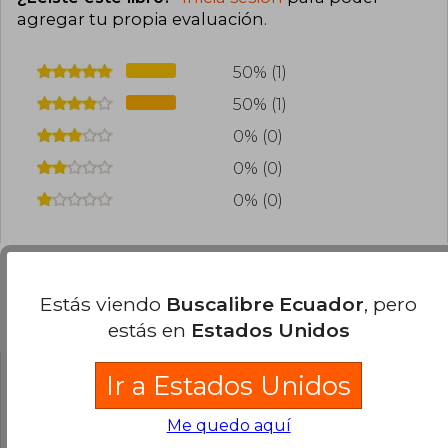
agregar tu propia evaluación
.
50% (1)
50% (1)
0% (0)
0% (0)
0% (0)
Estás viendo
Buscalibre Ecuador
, pero
Preguntas frecuentes sobre el libro
estás en
Estados Unidos
Ir a Estados Unidos
¿El libro es original?
Todos los libros de nuestro
Me quedo aquí