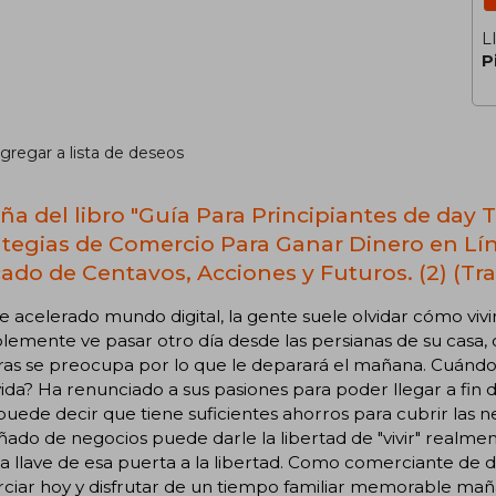
L
P
gregar a lista de deseos
ña del libro "Guía Para Principiantes de day 
ategias de Comercio Para Ganar Dinero en Lí
ado de Centavos, Acciones y Futuros. (2) (Tra
e acelerado mundo digital, la gente suele olvidar cómo vivir.
lemente ve pasar otro día desde las persianas de su casa, 
as se preocupa por lo que le deparará el mañana. Cuándo 
vida? Ha renunciado a sus pasiones para poder llegar a fi
puede decir que tiene suficientes ahorros para cubrir las n
ado de negocios puede darle la libertad de "vivir" realmen
la llave de esa puerta a la libertad. Como comerciante de d
iar hoy y disfrutar de un tiempo familiar memorable maña