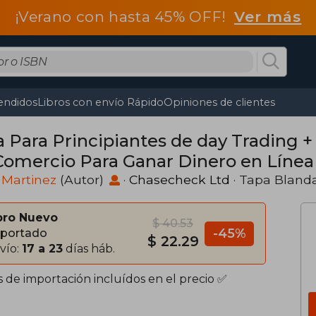
¡Verano con hasta 45% OFF!
Ver más
endidos
Libros con envío Rápido
Opiniones de clientes
a Para Principiantes de day Trading +
Comercio Para Ganar Dinero en Línea
ex, Mercado de Centavos, Acciones y F
 Martinez
(Autor)
·
Chasecheck Ltd
· Tapa Bland
)
bro Nuevo
$ 40.53
-45%
portado
$ 22.29
vío:
17 a 23
días háb.
s de importación incluídos en el precio ✅