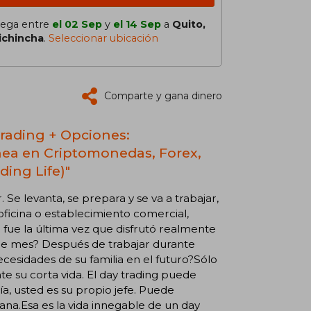
lega entre
el 02 Sep
y
el 14 Sep
a
Quito,
ichincha
.
Seleccionar ubicación
Comparte y gana dinero
Trading + Opciones:
nea en Criptomonedas, Forex,
ding Life)"
 Se levanta, se prepara y se va a trabajar,
oficina o establecimiento comercial,
fue la última vez que disfrutó realmente
n de mes? Después de trabajar durante
ecesidades de su familia en el futuro?Sólo
te su corta vida. El day trading puede
ía, usted es su propio jefe. Puede
na.Esa es la vida innegable de un day