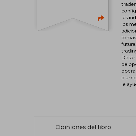
trader
config
los in
los me
adicio
temas 
futura
tradi
Desarr
de ope
opera
diurno
le ayu
Opiniones del libro