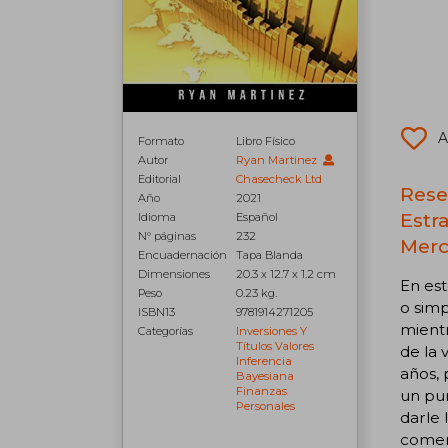
A
Formato
Libro Físico
Autor
Ryan Martinez
Editorial
Chasecheck Ltd
Rese
Año
2021
Estr
Idioma
Español
N° páginas
232
Merc
Encuadernación
Tapa Blanda
Dimensiones
20.3 x 12.7 x 1.2 cm
En est
Peso
0.23 kg.
o simp
ISBN13
9781914271205
mientr
Categorías
Inversiones Y
Títulos Valores
de la 
Inferencia
años, 
Bayesiana
Finanzas
un puñ
Personales
darle 
comerc