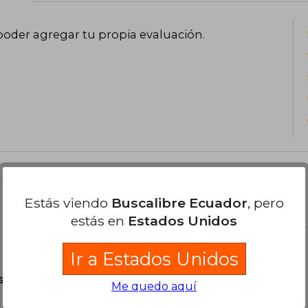
poder agregar tu propia evaluación
.
Estás viendo
Buscalibre Ecuador
, pero
el libro
estás en
Estados Unidos
Ir a Estados Unidos
son Originales.
Me quedo aquí