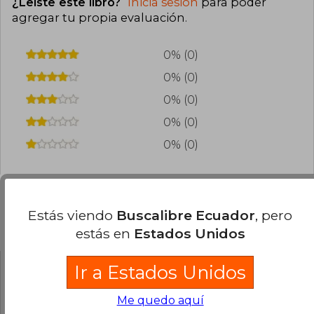
¿Leíste este libro?
Inicia sesión
para poder
agregar tu propia evaluación
.
0% (0)
0% (0)
0% (0)
0% (0)
0% (0)
Estás viendo
Buscalibre Ecuador
, pero
Preguntas frecuentes sobre el libro
estás en
Estados Unidos
Ir a Estados Unidos
¿El libro es original?
Me quedo aquí
Todos los libros de nuestro