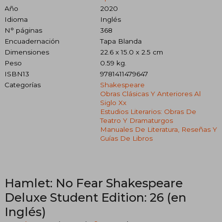
Año
2020
Idioma
Inglés
N° páginas
368
Encuadernación
Tapa Blanda
Dimensiones
22.6 x 15.0 x 2.5 cm
Peso
0.59 kg.
ISBN13
9781411479647
Categorías
Shakespeare
Obras Clásicas Y Anteriores Al
Siglo Xx
Estudios Literarios: Obras De
Teatro Y Dramaturgos
Manuales De Literatura, Reseñas Y
Guías De Libros
Hamlet: No Fear Shakespeare
Deluxe Student Edition: 26 (en
Inglés)