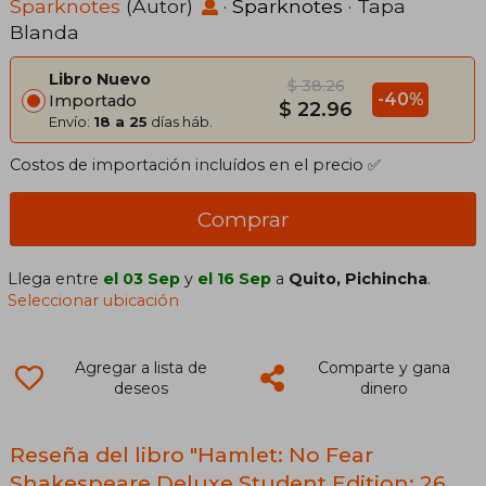
Sparknotes
(Autor)
·
Sparknotes
· Tapa
Blanda
Libro Nuevo
$ 38.26
-40%
Importado
$ 22.96
Envío:
18 a 25
días háb.
Costos de importación incluídos en el precio ✅
Comprar
Llega entre
el 03 Sep
y
el 16 Sep
a
Quito, Pichincha
.
Seleccionar ubicación
Agregar a lista de
Comparte y gana
deseos
dinero
Reseña del libro "Hamlet: No Fear
Shakespeare Deluxe Student Edition: 26