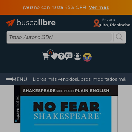
¡Verano con hasta 45% OFF!
Ver más
Enviar a
Quito, Pichincha
0
MENÚ
Libros más vendidos
Libros importados más v