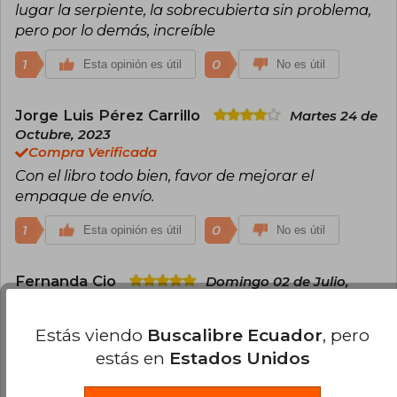
influyente. También escribe novela negra bajo
lugar la serpiente, la sobrecubierta sin problema,
el seudónimo Robert Galbraith, mostrando su
pero por lo demás, increíble
versatilidad como autora.
1
0
Esta opinión es útil
No es útil
En 2020, J.K. Rowling volvió a escribir para niños
con el cuento de hadas El ickabog, que primero
Jorge Luis Pérez Carrillo
publicó de forma gratuita en línea durante el
Martes 24 de
confinamiento; más tarde donó todos los
Octubre, 2023
derechos de autor del libro para ayudar a los
Compra Verificada
grupos vulnerables más afectados por la
Con el libro todo bien, favor de mejorar el
pandemia de Covid-19. J.K. Rowling confiesa
que siempre quiso ser escritora. Vive en Escocia
empaque de envío.
con su familia.
1
0
Esta opinión es útil
No es útil
Fernanda Cio
Domingo 02 de Julio,
2023
Compra Verificada
Estás viendo
Buscalibre Ecuador
, pero
Lo amo!
estás en
Estados Unidos
0
0
Esta opinión es útil
No es útil