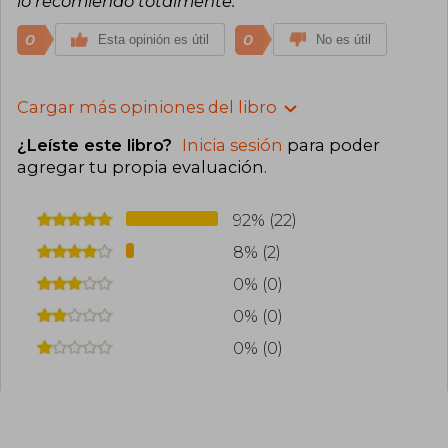
lo recomiendo totalmente.
0
0
Esta opinión es útil
No es útil
Cargar más opiniones del libro
¿Leíste este libro?
Inicia sesión
para poder
agregar tu propia evaluación
.
92% (22)
8% (2)
0% (0)
0% (0)
0% (0)