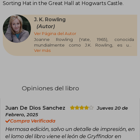
Sorting Hat in the Great Hall at Hogwarts Castle.
J. K. Rowling
(Autor)
Ver Página del Autor
Joanne Rowling (Yate, 1965), conocida
mundialmente como J.K. Rowling, es una
Ver más
escritora y guionista británica que ha dejado una
marca profunda en la literatura contemporánea
gracias a la creación de la saga de Harry Potter.
Su obra no solo revolucionó la literatura infantil y
juvenil, sino que también se convirtió en un
fenómeno cultural global. Antes de alcanzar el
éxito, Rowling estudió Filología y trabajó en
Opiniones del libro
diversos empleos, incluyendo Amnistía
Internacional. Fue durante un viaje en tren
cuando surgió la idea de Harry Potter, que, tras
superar dificultades personales como la pérdida
Juan De Dios Sanchez
Jueves 20 de
de su madre y la crianza en solitario de su hija,
Febrero, 2025
logró publicar en 1997 tras varios rechazos
Compra Verificada
editoriales. La saga de Harry Potter, con más de
Hermosa edición, salvo un detalle de impresión, en
600 millones de ejemplares vendidos y
traducida a múltiples idiomas, es su obra más
el lomo del libro viene el león de Gryffindor en