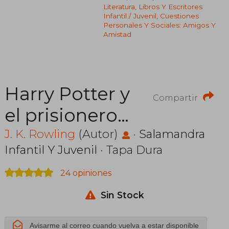
Literatura, Libros Y Escritores
Infantil / Juvenil, Cuestiones
Personales Y Sociales: Amigos Y
Amistad
Harry Potter y
Compartir
el prisionero
de Azkaban
J. K. Rowling
(Autor)
·
Salamandra
Infantil Y Juvenil
· Tapa Dura
(edición
24 opiniones
Slytherin del
Sin Stock
20°
aniversario)
Avisarme al correo cuando vuelva a estar disponible