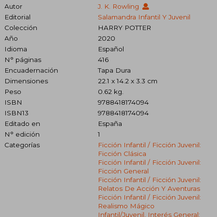
Autor
J. K. Rowling
Editorial
Salamandra Infantil Y Juvenil
Colección
HARRY POTTER
Año
2020
Idioma
Español
N° páginas
416
Encuadernación
Tapa Dura
Dimensiones
22.1 x 14.2 x 3.3 cm
Peso
0.62 kg.
ISBN
9788418174094
ISBN13
9788418174094
Editado en
España
N° edición
1
Categorías
Ficción Infantil / Ficción Juvenil:
Ficción Clásica
Ficción Infantil / Ficción Juvenil:
Ficción General
Ficción Infantil / Ficción Juvenil:
Relatos De Acción Y Aventuras
Ficción Infantil / Ficción Juvenil:
Realismo Mágico
Infantil/juvenil, Interés General: