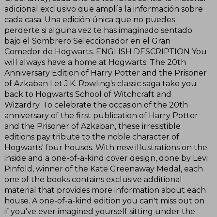
adicional exclusivo que amplía la información sobre
cada casa. Una edición única que no puedes
perderte si alguna vez te has imaginado sentado
bajo el Sombrero Seleccionador en el Gran
Comedor de Hogwarts. ENGLISH DESCRIPTION You
will always have a home at Hogwarts. The 20th
Anniversary Edition of Harry Potter and the Prisoner
of Azkaban Let J.K. Rowling's classic saga take you
back to Hogwarts School of Witchcraft and
Wizardry. To celebrate the occasion of the 20th
anniversary of the first publication of Harry Potter
and the Prisoner of Azkaban, these irresistible
editions pay tribute to the noble character of
Hogwarts' four houses. With new illustrations on the
inside and a one-of-a-kind cover design, done by Levi
Pinfold, winner of the Kate Greenaway Medal, each
one of the books contains exclusive additional
material that provides more information about each
house. A one-of-a-kind edition you can't miss out on
if you've ever imagined yourself sitting under the