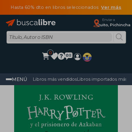
Hasta 60% dto en libros seleccionados
Ver más
Enviar a
Quito, Pichincha
0
MENÚ
Libros más vendidos
Libros importados más v