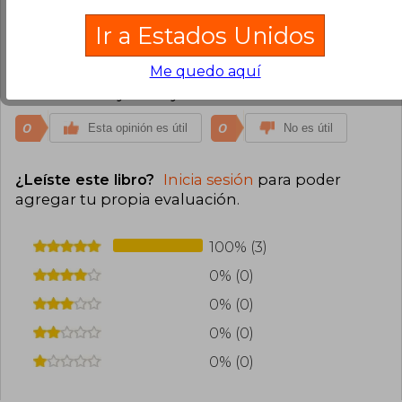
Ir a Estados Unidos
Usuario Anónimo
Lunes 11 de Mayo,
2026
Compra Verificada
Me quedo aquí
I love it thank you very much
0
0
Esta opinión es útil
No es útil
¿Leíste este libro?
Inicia sesión
para poder
agregar tu propia evaluación
.
100% (3)
0% (0)
0% (0)
0% (0)
0% (0)