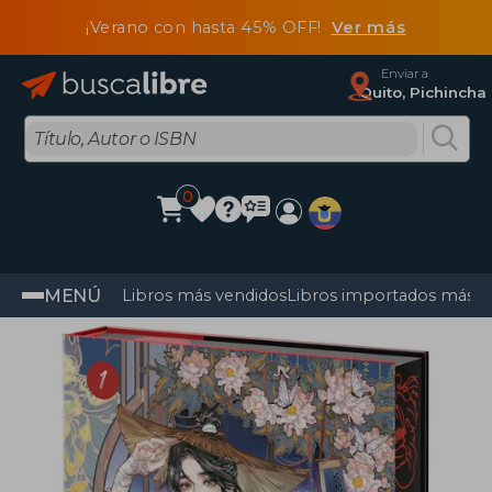
¡Verano con hasta 45% OFF!
Ver más
Enviar a
Quito, Pichincha
0
MENÚ
Libros más vendidos
Libros importados más v