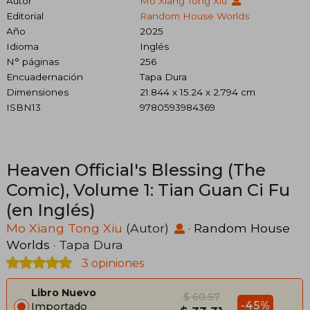
Autor
Mo Xiang Tong Xiu
Editorial
Random House Worlds
Año
2025
Idioma
Inglés
N° páginas
256
Encuadernación
Tapa Dura
Dimensiones
21.844 x 15.24 x 2.794 cm
ISBN13
9780593984369
Heaven Official's Blessing (The
Comic), Volume 1: Tian Guan Ci Fu
(en Inglés)
Mo Xiang Tong Xiu
(Autor)
·
Random House
Worlds
· Tapa Dura
3 opiniones
Libro Nuevo
$ 60.57
-45%
Importado