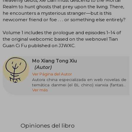
heavenly debts, Xie Lian must descend to the Mortal
Realm to hunt ghosts that prey upon the living. There,
he encounters a mysterious stranger—but is this
newcomer friend or foe . . . or something else entirely?
Volume 1 includes the prologue and episodes 1–14 of
the original webcomic based on the webnovel Tian
Guan Ci Fu published on JJWXC.
Mo Xiang Tong Xiu
(Autor)
Ver Página del Autor
Autora china especializada en web novelas de
temática danmei (el BL chino) xianxia (fantasía
Ver más
china) y wuxia (artes marciales). El nombre Mo
Xiang Tong Xiu es un pseudónimo que utiliza la
autora para publicar sus historias en el portal de
JJWXC, donde los usuarios publican sus escritos
y los más leídos o más populares pueden
conseguir que sus obras se publiquen en físico.
Al tratarse de un pseudónimo, y de publicar un
Opiniones del libro
género bastante polémico en China con