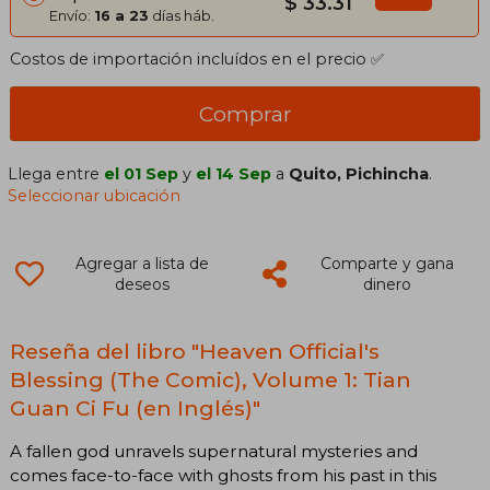
$ 33.31
Envío:
16 a 23
días háb.
Costos de importación incluídos en el precio ✅
Comprar
Llega entre
el 01 Sep
y
el 14 Sep
a
Quito, Pichincha
.
Seleccionar ubicación
Agregar a lista de
Comparte y gana
deseos
dinero
Reseña del libro "Heaven Official's
Blessing (The Comic), Volume 1: Tian
Guan Ci Fu (en Inglés)"
A fallen god unravels supernatural mysteries and
comes face-to-face with ghosts from his past in this