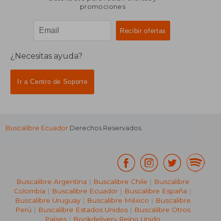
promociones
¿Necesitas ayuda?
Ir a Centro de Soporte
Buscalibre Ecuador
Derechos Reservados.
Buscalibre Argentina
|
Buscalibre Chile
|
Buscalibre
Colombia
|
Buscalibre Ecuador
|
Buscalibre España
|
Buscalibre Uruguay
|
Buscalibre México
|
Buscalibre
Perú
|
Buscalibre Estados Unidos
|
Buscalibre Otros
Países
|
Bookdelivery Reino Unido