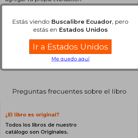
100% (1)
Estás viendo
Buscalibre Ecuador
, pero
0% (0)
estás en
Estados Unidos
0% (0)
Ir a Estados Unidos
0% (0)
0% (0)
Me quedo aquí
Preguntas frecuentes sobre el libro
¿El libro es original?
Todos los libros de nuestro
catálogo son Originales.