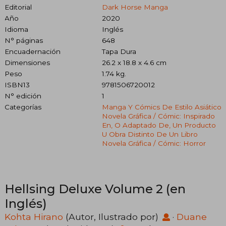
Editorial
Dark Horse Manga
Año
2020
Idioma
Inglés
N° páginas
648
Encuadernación
Tapa Dura
Dimensiones
26.2 x 18.8 x 4.6 cm
Peso
1.74 kg.
ISBN13
9781506720012
N° edición
1
Categorías
Manga Y Cómics De Estilo Asiático
Novela Gráfica / Cómic: Inspirado
En, O Adaptado De, Un Producto
U Obra Distinto De Un Libro
Novela Gráfica / Cómic: Horror
Hellsing Deluxe Volume 2 (en
Inglés)
Kohta Hirano
(Autor, Ilustrado por)
·
Duane