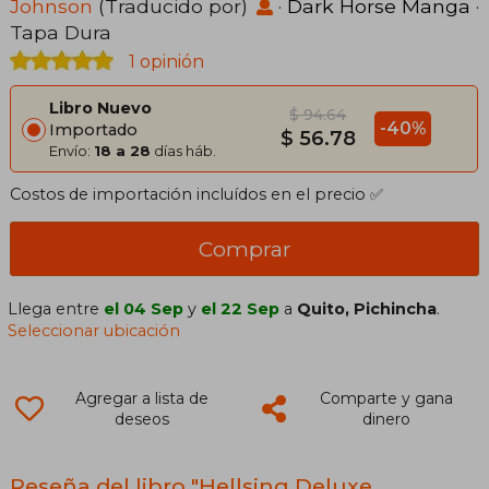
Johnson
(Traducido por)
·
Dark Horse Manga
·
Tapa Dura
1 opinión
Libro Nuevo
$ 94.64
-40%
Importado
$ 56.78
Envío:
18 a 28
días háb.
Costos de importación incluídos en el precio ✅
Comprar
Llega entre
el 04 Sep
y
el 22 Sep
a
Quito, Pichincha
.
Seleccionar ubicación
Agregar a lista de
Comparte y gana
deseos
dinero
Reseña del libro "Hellsing Deluxe