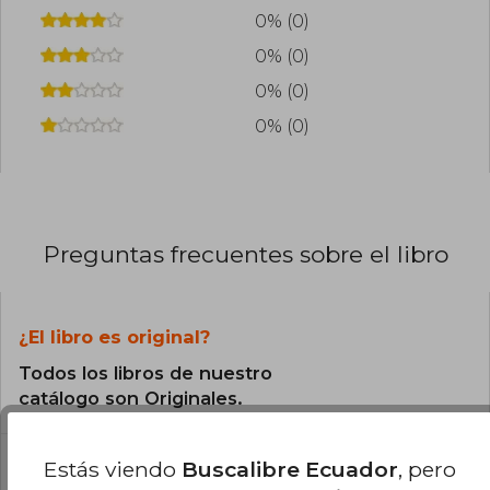
0% (0)
0% (0)
0% (0)
0% (0)
Preguntas frecuentes sobre el libro
¿El libro es original?
Todos los libros de nuestro
catálogo son Originales.
Estás viendo
Buscalibre Ecuador
, pero
¿Cuál es la encuadernación de este libro?