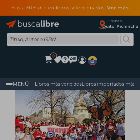
Hasta 60% dto en libros seleccionados
Ver más
Enviar a
Quito, Pichincha
0
MENÚ
Libros más vendidos
Libros importados más v