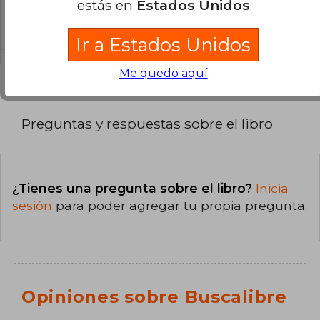
estás en
Estados Unidos
La encuadernación de esta edición es Tapa
Blanda.
Ir a Estados Unidos
Me quedo aquí
Preguntas y respuestas sobre el libro
¿Tienes una pregunta sobre el libro?
Inicia
sesión
para poder agregar tu propia pregunta.
Opiniones sobre Buscalibre