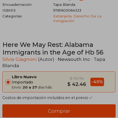
Encuadernación
Tapa Blanda
ISBN13
9781603064323
Categorías
Extranjería. Derecho De La
Inmigración
Here We May Rest: Alabama
Immigrants in the Age of Hb 56
Silvia Giagnoni
(Autor) ·
Newsouth Inc
· Tapa
Blanda
Libro Nuevo
$ 70.76
-40%
Importado
$ 42.46
Envío:
20 a 27
días háb.
Costos de importación incluídos en el precio ✅
Comprar