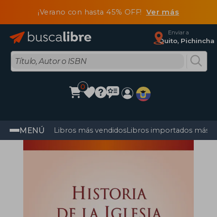
¡Verano con hasta 45% OFF!
Ver más
Enviar a
Quito, Pichincha
0
MENÚ
Libros más vendidos
Libros importados más v