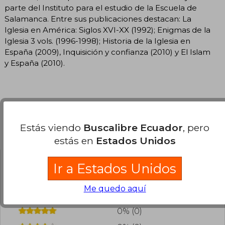
parte del Instituto para el estudio de la Escuela de
Salamanca. Entre sus publicaciones destacan: La
Iglesia en América: Siglos XVI-XX (1992); Enigmas de la
Iglesia 3 vols. (1996-1998); Historia de la Iglesia en
España (2009), Inquisición y confianza (2010) y El Islam
y España (2010).
Estás viendo
Buscalibre Ecuador
, pero
Opiniones del libro
estás en
Estados Unidos
Ir a Estados Unidos
¿Leíste este libro?
Inicia sesión
para poder
agregar tu propia evaluación
.
Me quedo aquí
0% (0)