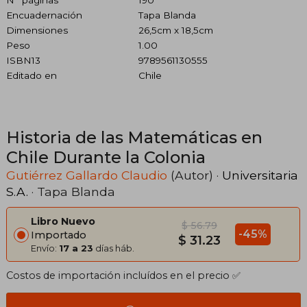
Encuadernación
Tapa Blanda
Dimensiones
26,5cm x 18,5cm
Peso
1.00
ISBN13
9789561130555
Editado en
Chile
Historia de las Matemáticas en
Chile Durante la Colonia
Gutiérrez Gallardo Claudio
(Autor) ·
Universitaria
S.A.
· Tapa Blanda
Libro Nuevo
$ 56.79
-45%
Importado
$ 31.23
Envío:
17 a 23
días háb.
Costos de importación incluídos en el precio ✅