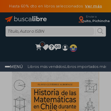
Hasta 60% dto en libros seleccionados
Ver más
Enviar a
Quito, Pichincha
0
MENÚ
Libros más vendidos
Libros importados más v