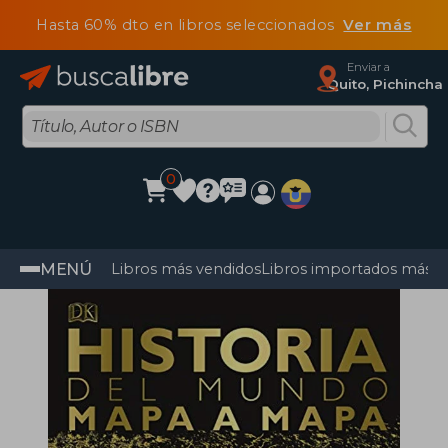
Hasta 60% dto en libros seleccionados
Ver más
Enviar a
Quito, Pichincha
0
MENÚ
Libros más vendidos
Libros importados más v