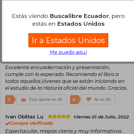
Miércoles 29 de Enero, 2020
Compra Verificada
Estás viendo
Buscalibre Ecuador
, pero
Mi amigo al que se lo regale esta feliz
estás en
Estados Unidos
6
1
Esta opinión es útil
No es útil
Ir a Estados Unidos
Guillermo Ramirez
Jueves 15 de
Me quedo aquí
Octubre, 2020
Compra Verificada
Excelente encuadernación y presentación,
cumple con lo esperado. Recomiendo el libro a
todos aquellos jóvenes que se están iniciando en
el estudio de la Historia oficial del mundo. Gracias.
3
0
Esta opinión es útil
No es útil
Ivan Oblitas Lu
Viernes 01 de Julio, 2022
Compra Verificada
Espectacular, mapas claros y muy informativos.