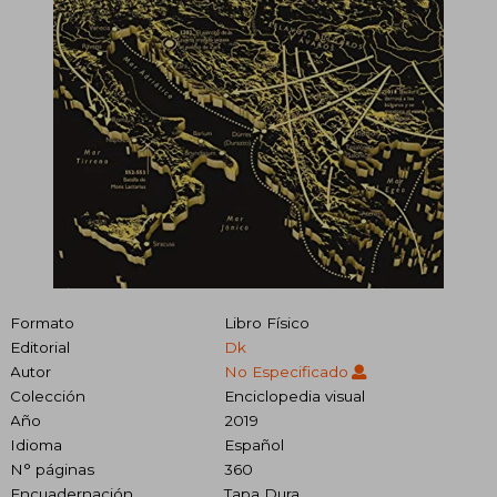
Formato
Libro Físico
Editorial
Dk
Autor
No Especificado
Colección
Enciclopedia visual
Año
2019
Idioma
Español
N° páginas
360
Encuadernación
Tapa Dura