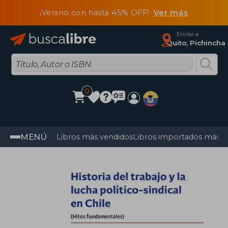
¡Verano con hasta 45% OFF!
Ver más
Enviar a
Quito, Pichincha
0
MENÚ
Libros más vendidos
Libros importados más v