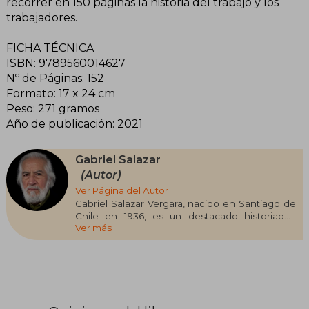
recorrer en 150 páginas la historia del trabajo y los
trabajadores.
FICHA TÉCNICA
ISBN: 9789560014627
Nº de Páginas: 152
Formato: 17 x 24 cm
Peso: 271 gramos
Año de publicación: 2021
Gabriel Salazar
(Autor)
Ver Página del Autor
Gabriel Salazar Vergara, nacido en Santiago de
Chile en 1936, es un destacado historiador,
Ver más
filósofo y sociólogo. Estudió Historia, Filosofía y
Sociología en la Universidad de Chile, y obtuvo
un doctorado en Historia Económica y Social en
la Universidad de Hull, Inglaterra. Es reconocido
como uno de los fundadores de la Nueva
Historia Social en Chile, corriente historiográfica
que centra su atención en los sectores