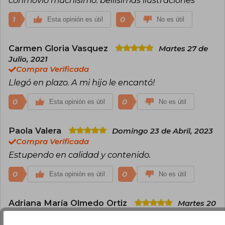
parte fundamental de su vida. El autor vive en los
alrededores de Seattle (EEUU), junto a su
1
0
Esta opinión es útil
No es útil
esposa.
Carmen Gloria Vasquez
Martes 27 de
Julio, 2021
Compra Verificada
Llegó en plazo. A mi hijo le encantó!
0
0
Esta opinión es útil
No es útil
Paola Valera
Domingo 23 de Abril, 2023
Compra Verificada
Estupendo en calidad y contenido.
0
0
Esta opinión es útil
No es útil
Adriana María Olmedo Ortiz
Martes 20
de Mayo, 2025
Compra Verificada