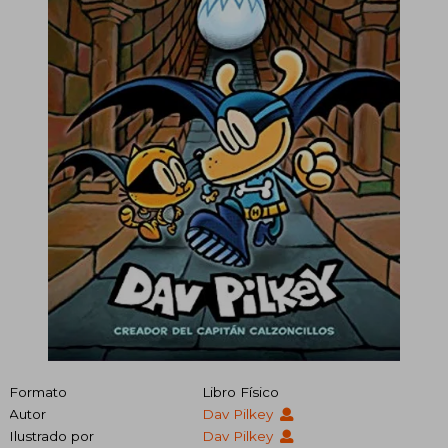
Formato
Libro Físico
Autor
Dav Pilkey
Ilustrado por
Dav Pilkey