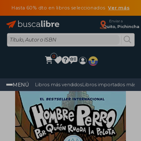
Hasta 60% dto en libros seleccionados
Ver más
Enviar a
Quito, Pichincha
0
MENÚ
Libros más vendidos
Libros importados más v