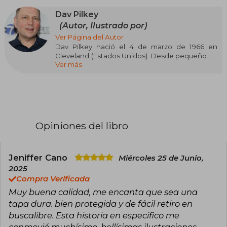
Dav Pilkey
(Autor, Ilustrado por)
Ver Página del Autor
Dav Pilkey nació el 4 de marzo de 1966 en
Cleveland (Estados Unidos). Desde pequeño ha
Ver más
sido un apasionado del dibujo y se ha dedicado
a ello desde entonces. Escribía sus propios
libros con pinturas llenas de humor y
superhéroes, incluido el que le haría famoso
más tarde: El Capitán Calzoncillos. Durante sus
años de estudiante ningún profesor tomó en
serio su vocación, “pues con esos dibujos tan
Opiniones del libro
ridículos no llegaría muy lejos”. En 1985 ingresó
en la Escuela de Arte de la Universidad del
Estado de Kent, donde por fin un profesor
reconoció su talento y le animó no sólo a que
Jeniffer Cano
Miércoles 25 de Junio,
dibujara, sino que se encargara también del
2025
texto alrededor de las imágenes que creaba.
Compra Verificada
Así empezó su carrera como autor de libros
Muy buena calidad, me encanta que sea una
infantiles, pues poco tiempo después publicó
World War Won, una historia que le abriría las
tapa dura. bien protegida y de fácil retiro en
puertas de las grandes editoriales. Pilkey nunca
buscalibre. Esta historia en especifico me
pensó que esos “dibujos tan ridículos” iban a ser
conmovió muchísimo. bellísimas ilustraciones