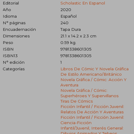
Editorial
Scholastic En Espanol
Año
2020
Idioma
Español
N° páginas
240
Encuadernación
Tapa Dura
Dimensiones
21.1 x 14.2 x 2.3 cm
Peso
0.59 kg.
ISBN
9781338601305
ISBN13
9781338601305
N° edición
1
Categorías
Libros De Cómic Y Novela Gráfica
De Estilo Americano/británico
Novela Gráfica / Cómic: Acción Y
Aventura
Novela Gráfica / Cómic:
Superhéroes Y Supervillanos
Tiras De Cómics
Ficción Infantil / Ficción Juvenil:
Relatos De Acción Y Aventuras
Ficción Infantil / Ficción Juvenil:
Ciencia-Ficción
Infantil/juvenil, Interés General:
Dibujos Animados Y Tebeos