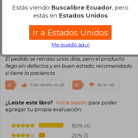
Estás viendo
Buscalibre Ecuador
, pero
Ideal para los pequeños y los jóvenes en
crecimiento.
estás en
Estados Unidos
0
0
Esta opinión es útil
No es útil
Ir a Estados Unidos
Facuero Con U
Lunes 07 de Julio, 2025
Me quedo aquí
Compra Verificada
El pedido se retraso unos dias, pero el producto
llego sin defectos y en buen estado, recomendado
si tiene la paciencia
0
0
Esta opinión es útil
No es útil
¿Leíste este libro?
Inicia sesión
para poder
agregar tu propia evaluación
.
80% (4)
20% (1)