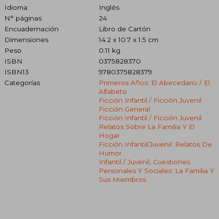
Idioma
Inglés
N° páginas
24
Encuadernación
Libro de Cartón
Dimensiones
14.2 x 10.7 x 1.5 cm
Peso
0.11 kg.
ISBN
0375828370
ISBN13
9780375828379
Categorías
Primeros Años: El Abecedario / El
Alfabeto
Ficción Infantil / Ficción Juvenil:
Ficción General
Ficción Infantil / Ficción Juvenil:
Relatos Sobre La Familia Y El
Hogar
Ficción Infantil/juvenil: Relatos De
Humor
Infantil / Juvenil, Cuestiones
Personales Y Sociales: La Familia Y
Sus Miembros