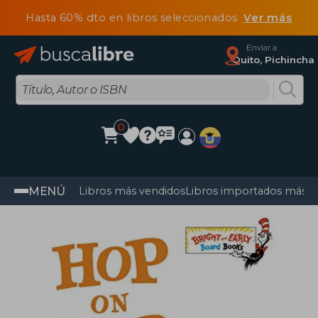
Hasta 60% dto en libros seleccionados
Ver más
Enviar a
Quito, Pichincha
0
MENÚ
Libros más vendidos
Libros importados más v