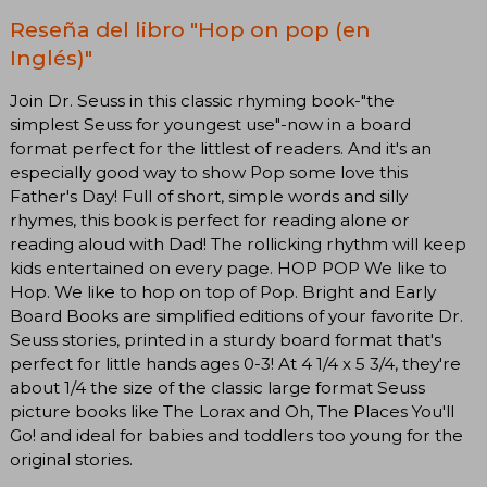
Reseña del libro "Hop on pop (en
Inglés)"
Join Dr. Seuss in this classic rhyming book-"the
simplest Seuss for youngest use"-now in a board
format perfect for the littlest of readers. And it's an
especially good way to show Pop some love this
Father's Day! Full of short, simple words and silly
rhymes, this book is perfect for reading alone or
reading aloud with Dad! The rollicking rhythm will keep
kids entertained on every page. HOP POP We like to
Hop. We like to hop on top of Pop. Bright and Early
Board Books are simplified editions of your favorite Dr.
Seuss stories, printed in a sturdy board format that's
perfect for little hands ages 0-3! At 4 1/4 x 5 3/4, they're
about 1/4 the size of the classic large format Seuss
picture books like The Lorax and Oh, The Places You'll
Go! and ideal for babies and toddlers too young for the
original stories.