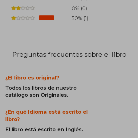
enseñanza central que la creatividad es una de
las fuerzas más poderosas para transformar la
0% (0)
vida.
50% (1)
Preguntas frecuentes sobre el libro
¿El libro es original?
Todos los libros de nuestro
catálogo son Originales.
¿En qué Idioma está escrito el
libro?
El libro está escrito en Inglés.