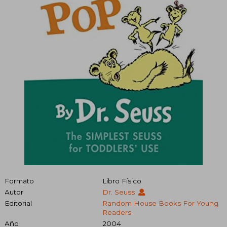
Formato
Libro Físico
Autor
Dr. Seuss
Editorial
Random House Books For Young
Readers
Año
2004