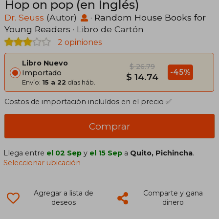
Hop on pop (en Inglés)
Dr. Seuss
(Autor)
·
Random House Books for
Young Readers
· Libro de Cartón
2 opiniones
Libro Nuevo
$ 26.79
-45%
Importado
$ 14.74
Envío:
15 a 22
días háb.
Costos de importación incluídos en el precio ✅
Comprar
Llega entre
el 02 Sep
y
el 15 Sep
a
Quito, Pichincha
.
Seleccionar ubicación
Agregar a lista de
Comparte y gana
deseos
dinero