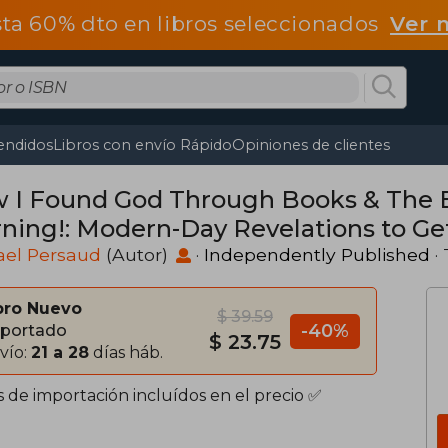
ta 60% dto en libros seleccionados
Ver 
endidos
Libros con envío Rápido
Opiniones de clientes
 I Found God Through Books & The Be
ning!: Modern-Day Revelations to Ge
her Power (en Inglés)
ael Persaud
(Autor)
·
Independently Published
·
bro Nuevo
$ 39.59
-40%
portado
$ 23.75
vío:
21 a 28
días háb.
s de importación incluídos en el precio ✅