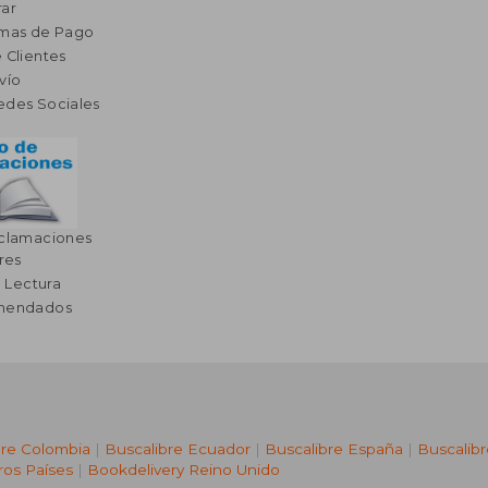
ar
rmas de Pago
 Clientes
vío
edes Sociales
eclamaciones
res
a Lectura
omendados
bre Colombia
|
Buscalibre Ecuador
|
Buscalibre España
|
Buscalib
ros Países
|
Bookdelivery Reino Unido