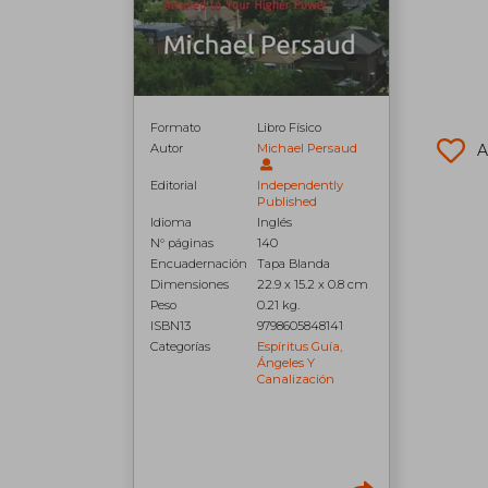
Formato
Libro Físico
A
Autor
Michael Persaud
Editorial
Independently
Published
Idioma
Inglés
N° páginas
140
Encuadernación
Tapa Blanda
Dimensiones
22.9 x 15.2 x 0.8 cm
Peso
0.21 kg.
ISBN13
9798605848141
Categorías
Espíritus Guía,
Ángeles Y
Canalización