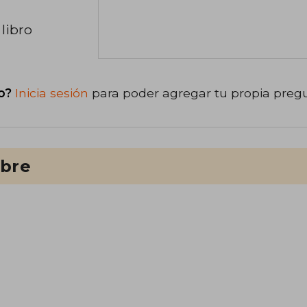
libro
o?
Inicia sesión
para poder agregar tu propia preg
ibre