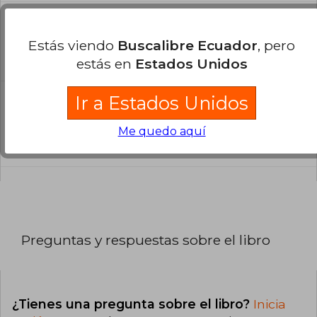
¿En qué Idioma está escrito el
libro?
Estás viendo
Buscalibre Ecuador
, pero
El libro está escrito en Inglés.
estás en
Estados Unidos
Ir a Estados Unidos
¿Cuál es la encuadernación de este libro?
La encuadernación de esta edición es Tapa
Me quedo aquí
Blanda.
Preguntas y respuestas sobre el libro
¿Tienes una pregunta sobre el libro?
Inicia