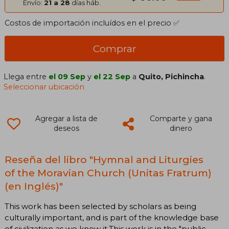
Envío:
21 a 28
días háb.
Costos de importación incluídos en el precio ✅
Comprar
Llega entre
el 09 Sep
y
el 22 Sep
a
Quito, Pichincha
.
Seleccionar ubicación
Agregar a lista de
Comparte y gana
deseos
dinero
Reseña del libro "Hymnal and Liturgies
of the Moravian Church (Unitas Fratrum)
(en Inglés)"
This work has been selected by scholars as being
culturally important, and is part of the knowledge base
of civilization as we know it.This work is in the "public