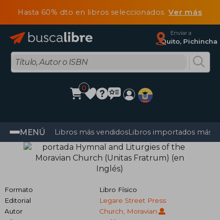
Hasta 60% dto en libros seleccionados
Ver más
Enviar a
Quito, Pichincha
0
MENÚ
Libros más vendidos
Libros importados más v
Formato
Libro Físico
Editorial
Legare Street Press
Autor
Church, Moravian