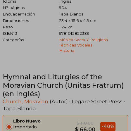
Idioma
Inglés
N° páginas
904
Encuadernación
Tapa Blanda
Dimensiones
23.4 x 15.6 x 4.5 cm
Peso
1.24 kg.
ISBN13
9781015852389
Categorías
Música Sacra Y Religiosa
Técnicas Vocales
Historia
Hymnal and Liturgies of the
Moravian Church (Unitas Fratrum)
(en Inglés)
Church, Moravian
(Autor) ·
Legare Street Press
·
Tapa Blanda
Libro Nuevo
$ 110.00
-40%
Importado
$ 66.00