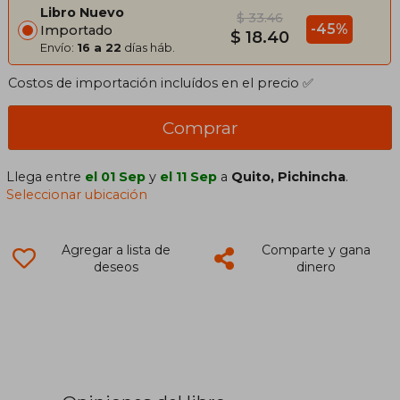
Libro Nuevo
$ 33.46
-45%
Importado
$ 18.40
Envío:
16 a 22
días háb.
Costos de importación incluídos en el precio ✅
Comprar
Llega entre
el 01 Sep
y
el 11 Sep
a
Quito, Pichincha
.
Seleccionar ubicación
Agregar a lista de
Comparte y gana
deseos
dinero