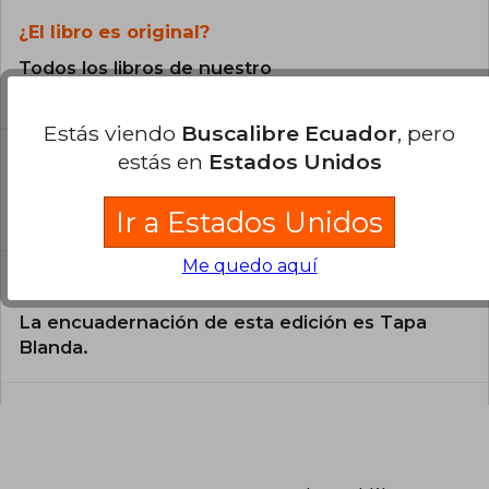
¿El libro es original?
Todos los libros de nuestro
catálogo son Originales.
Estás viendo
Buscalibre Ecuador
, pero
¿En qué Idioma está escrito el
estás en
Estados Unidos
libro?
El libro está escrito en Italiano.
Ir a Estados Unidos
Me quedo aquí
¿Cuál es la encuadernación de este libro?
La encuadernación de esta edición es Tapa
Blanda.