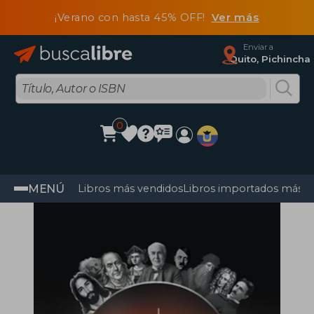
¡Verano con hasta 45% OFF!
Ver más
Enviar a
Quito, Pichincha
0
MENÚ
Libros más vendidos
Libros importados más v