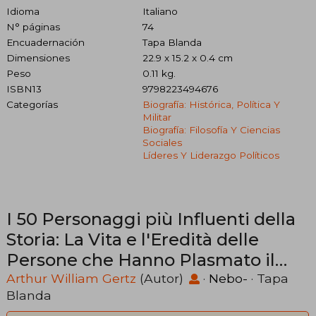
Idioma
Italiano
N° páginas
74
Encuadernación
Tapa Blanda
Dimensiones
22.9 x 15.2 x 0.4 cm
Peso
0.11 kg.
ISBN13
9798223494676
Categorías
Biografía: Histórica, Política Y
Militar
Biografía: Filosofía Y Ciencias
Sociales
Líderes Y Liderazgo Políticos
I 50 Personaggi più Influenti della
Storia: La Vita e l'Eredità delle
Persone che Hanno Plasmato il
Mondo (en Italiano)
Arthur William Gertz
(Autor)
·
Nebo-
· Tapa
Blanda