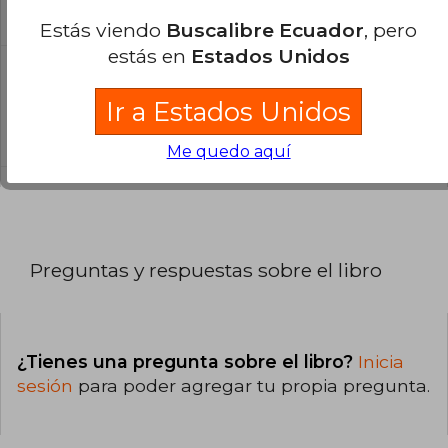
El libro está escrito en Español.
Estás viendo
Buscalibre Ecuador
, pero
estás en
Estados Unidos
¿Cuál es la encuadernación de este libro?
Ir a Estados Unidos
La encuadernación de esta edición es Tapa
Blanda.
Me quedo aquí
Preguntas y respuestas sobre el libro
¿Tienes una pregunta sobre el libro?
Inicia
sesión
para poder agregar tu propia pregunta.