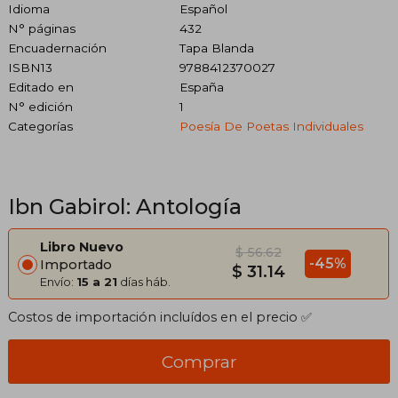
Idioma
Español
N° páginas
432
Encuadernación
Tapa Blanda
ISBN13
9788412370027
Editado en
España
N° edición
1
Categorías
Poesía De Poetas Individuales
Ibn Gabirol: Antología
Libro Nuevo
$ 56.62
-45%
Importado
$ 31.14
Envío:
15 a 21
días háb.
Costos de importación incluídos en el precio ✅
Comprar