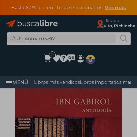
Hasta 60% dto en libros seleccionados
Ver más
Enviar a
Quito, Pichincha
0
MENÚ
Libros más vendidos
Libros importados más v