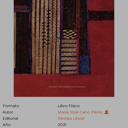
Formato
Libro Físico
Autor
María José Cano Pérez
Editorial
Revista Litoral
Año
2021