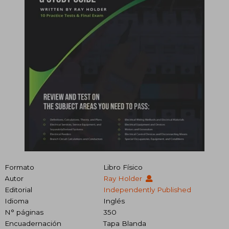
Formato
Libro Físico
Autor
Ray Holder
Editorial
Independently Published
Idioma
Inglés
N° páginas
350
Encuadernación
Tapa Blanda