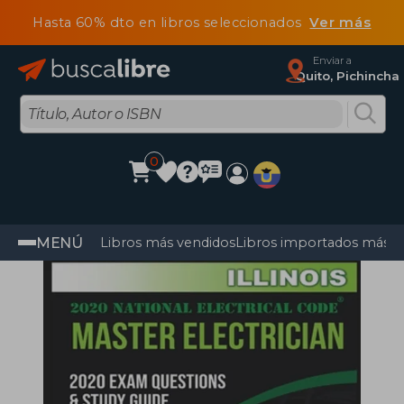
Hasta 60% dto en libros seleccionados
Ver más
Enviar a
Quito, Pichincha
0
MENÚ
Libros más vendidos
Libros importados más v