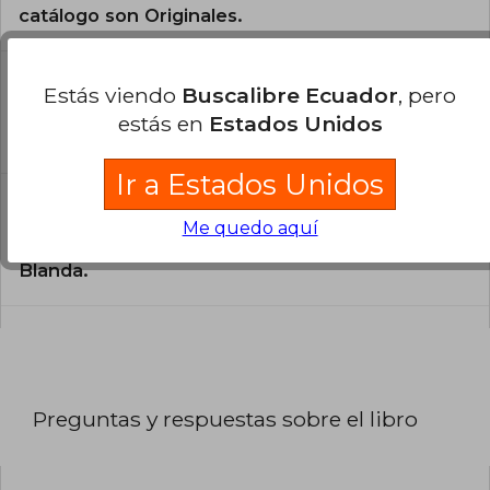
catálogo son Originales.
¿En qué Idioma está escrito el
Estás viendo
Buscalibre Ecuador
, pero
libro?
estás en
Estados Unidos
El libro está escrito en Inglés.
Ir a Estados Unidos
¿Cuál es la encuadernación de este libro?
Me quedo aquí
La encuadernación de esta edición es Tapa
Blanda.
Preguntas y respuestas sobre el libro