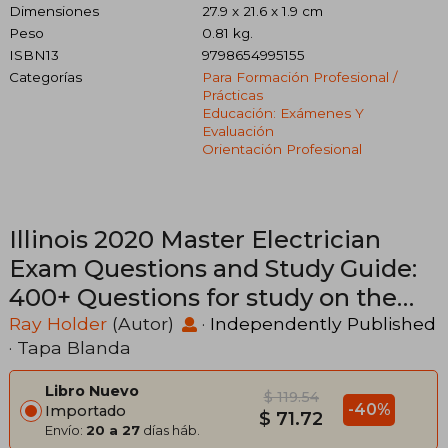
Dimensiones
27.9 x 21.6 x 1.9 cm
Peso
0.81 kg.
ISBN13
9798654995155
Categorías
Para Formación Profesional /
Prácticas
Educación: Exámenes Y
Evaluación
Orientación Profesional
Illinois 2020 Master Electrician
Exam Questions and Study Guide:
400+ Questions for study on the
2020 National Electrical Code (en
Ray Holder
(Autor)
·
Independently Published
· Tapa Blanda
Inglés)
Libro Nuevo
$ 119.54
-40%
Importado
$ 71.72
Envío:
20 a 27
días háb.