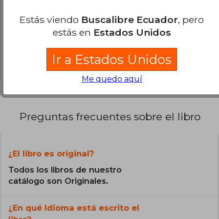
0% (0)
Estás viendo
Buscalibre Ecuador
, pero
0% (0)
estás en
Estados Unidos
0% (0)
Ir a Estados Unidos
0% (0)
Me quedo aquí
Preguntas frecuentes sobre el libro
¿El libro es original?
Todos los libros de nuestro
catálogo son Originales.
¿En qué Idioma está escrito el