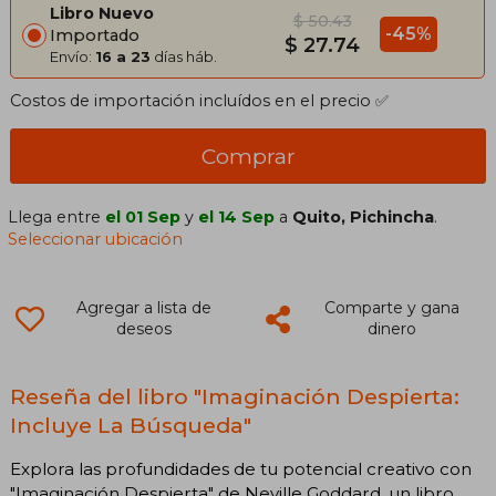
Libro Nuevo
$ 50.43
-45%
Importado
$ 27.74
Envío:
16 a 23
días háb.
Costos de importación incluídos en el precio ✅
Comprar
Llega entre
el 01 Sep
y
el 14 Sep
a
Quito, Pichincha
.
Seleccionar ubicación
Agregar a lista de
Comparte y gana
deseos
dinero
Reseña del libro "Imaginación Despierta:
Incluye La Búsqueda"
Explora las profundidades de tu potencial creativo con
"Imaginación Despierta" de Neville Goddard, un libro