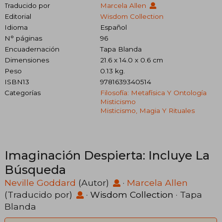
Traducido por
Marcela Allen
Editorial
Wisdom Collection
Idioma
Español
N° páginas
96
Encuadernación
Tapa Blanda
Dimensiones
21.6 x 14.0 x 0.6 cm
Peso
0.13 kg.
ISBN13
9781639340514
Categorías
Filosofía: Metafísica Y Ontología
Misticismo
Misticismo, Magia Y Rituales
Imaginación Despierta: Incluye La
Búsqueda
Neville Goddard
(Autor)
·
Marcela Allen
(Traducido por)
·
Wisdom Collection
· Tapa
Blanda