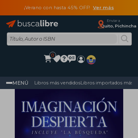
¡Verano con hasta 45% OFF!
Ver más
Enviar a
Quito, Pichincha
0
MENÚ
Libros más vendidos
Libros importados más v