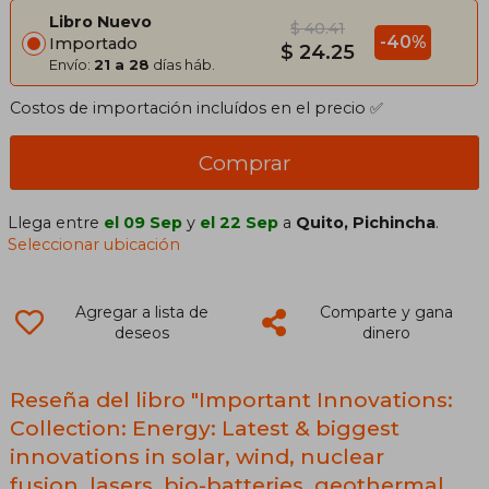
Libro Nuevo
$ 40.41
-40%
Importado
$ 24.25
Envío:
21 a 28
días háb.
Costos de importación incluídos en el precio ✅
Comprar
Llega entre
el 09 Sep
y
el 22 Sep
a
Quito, Pichincha
.
Seleccionar ubicación
Agregar a lista de
Comparte y gana
deseos
dinero
Reseña del libro "Important Innovations:
Collection: Energy: Latest & biggest
innovations in solar, wind, nuclear
fusion, lasers, bio-batteries, geothermal,