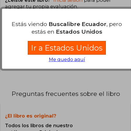
¿Leíste este libro?
Inicia sesión
para poder
agregar tu propia evaluación
.
0% (0)
Estás viendo
Buscalibre Ecuador
, pero
estás en
Estados Unidos
0% (0)
0% (0)
Ir a Estados Unidos
0% (0)
Me quedo aquí
0% (0)
Preguntas frecuentes sobre el libro
¿El libro es original?
Todos los libros de nuestro