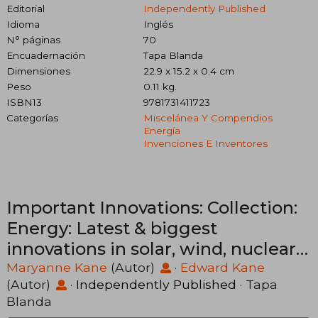
Editorial
Independently Published
Idioma
Inglés
N° páginas
70
Encuadernación
Tapa Blanda
Dimensiones
22.9 x 15.2 x 0.4 cm
Peso
0.11 kg.
ISBN13
9781731411723
Categorías
Miscelánea Y Compendios
Energía
Invenciones E Inventores
Important Innovations: Collection:
Energy: Latest & biggest
innovations in solar, wind, nuclear
fusion, lasers, bio-batteries,
Maryanne Kane
(Autor)
·
Edward Kane
(Autor)
·
Independently Published
· Tapa
geothermal, en (en Inglés)
Blanda