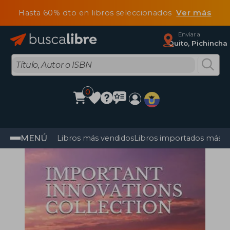
Hasta 60% dto en libros seleccionados
Ver más
Enviar a
Quito, Pichincha
0
MENÚ
Libros más vendidos
Libros importados más v