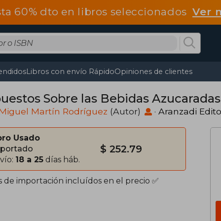
ta 60% dto en libros seleccionados
Ver 
endidos
Libros con envío Rápido
Opiniones de clientes
uestos Sobre las Bebidas Azucaradas
Miguel Martín Rodríguez
(Autor)
·
Aranzadi Edito
bro Usado
$ 252.79
portado
vío:
18 a 25
días háb.
s de importación incluídos en el precio ✅