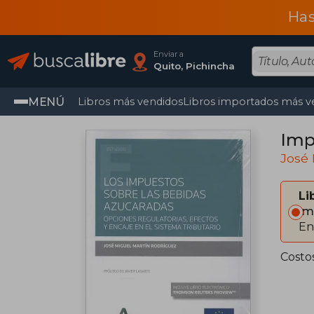
Has
Enviar a
Quito, Pichincha
MENÚ
Libros más vendidos
Libros importados más v
Imp
José 
Li
Im
En
Costo