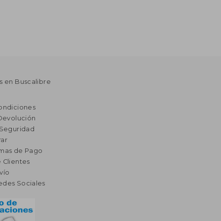
s en Buscalibre
ondiciones
 Devolución
 Seguridad
ar
rmas de Pago
 Clientes
vío
edes Sociales