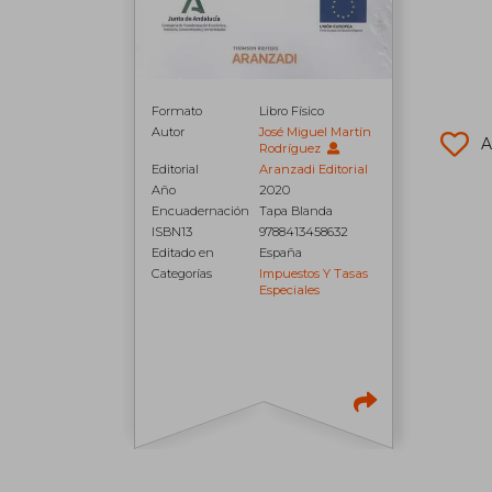
Formato
Libro Físico
Autor
José Miguel Martín
A
Rodríguez
Editorial
Aranzadi Editorial
Año
2020
Encuadernación
Tapa Blanda
ISBN13
9788413458632
Editado en
España
Categorías
Impuestos Y Tasas
Especiales