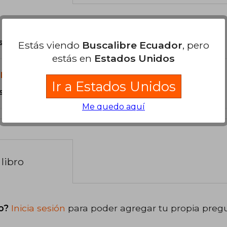
son Originales.
Estás viendo
Buscalibre Ecuador
, pero
estás en
Estados Unidos
libro?
Ir a Estados Unidos
s Tapa Blanda.
Me quedo aquí
libro
o?
Inicia sesión
para poder agregar tu propia preg