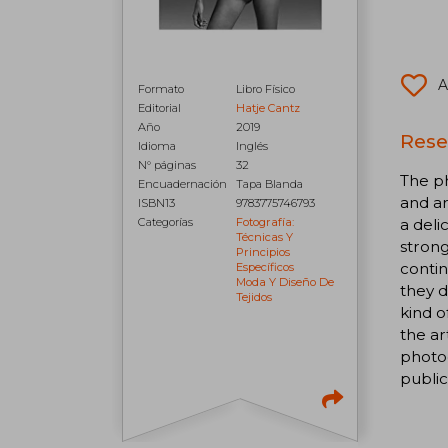
A
Formato
Libro Físico
Editorial
Hatje Cantz
Año
2019
Rese
Idioma
Inglés
N° páginas
32
The p
Encuadernación
Tapa Blanda
and ar
ISBN13
9783775746793
Categorías
Fotografía:
a deli
Técnicas Y
strong
Principios
contin
Específicos
Moda Y Diseño De
they d
Tejidos
kind o
the ar
photog
public