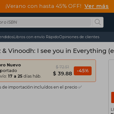
¡Verano con hasta 45% OFF!
Ver más
endidos
Libros con envío Rápido
Opiniones de clientes
 & Vinoodh: I see you in Everything (e
bro Nuevo
$ 72.51
-45%
portado
$ 39.88
vío:
17 a 25
días háb.
s de importación incluídos en el precio ✅
L