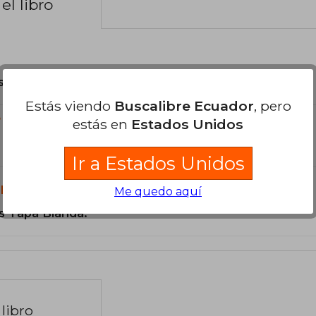
el libro
son Originales.
Estás viendo
Buscalibre Ecuador
, pero
?
estás en
Estados Unidos
Ir a Estados Unidos
libro?
Me quedo aquí
s Tapa Blanda.
libro