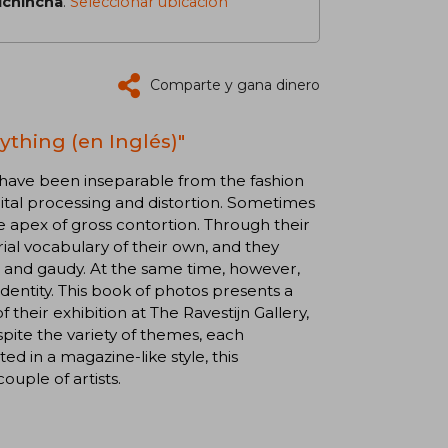
ichincha
.
Seleccionar ubicación
Comparte y gana dinero
rything (en Inglés)"
ave been inseparable from the fashion
gital processing and distortion. Sometimes
 apex of gross contortion. Through their
ial vocabulary of their own, and they
nt and gaudy. At the same time, however,
identity. This book of photos presents a
f their exhibition at The Ravestijn Gallery,
espite the variety of themes, each
ed in a magazine-like style, this
ouple of artists.