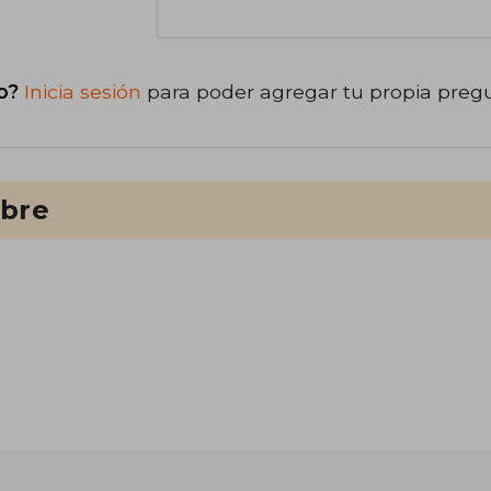
o?
Inicia sesión
para poder agregar tu propia preg
ibre