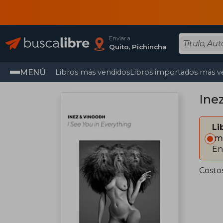
Enviar a
Quito, Pichincha
MENÚ
Libros más vendidos
Libros importados más v
Inez
Li
Im
En
Costo