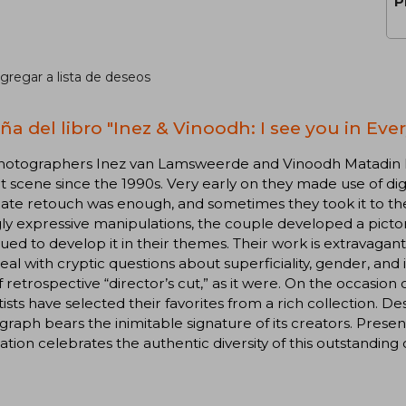
P
gregar a lista de deseos
ña del libro "Inez & Vinoodh: I see you in Eve
hotographers Inez van Lamsweerde and Vinoodh Matadin h
t scene since the 1990s. Very early on they made use of di
cate retouch was enough, and sometimes they took it to the
ly expressive manipulations, the couple developed a pictor
ued to develop it in their themes. Their work is extravaga
eal with cryptic questions about superficiality, gender, and 
f retrospective “director’s cut,” as it were. On the occasion o
tists have selected their favorites from a rich collection. D
raph bears the inimitable signature of its creators. Present
ation celebrates the authentic diversity of this outstanding c