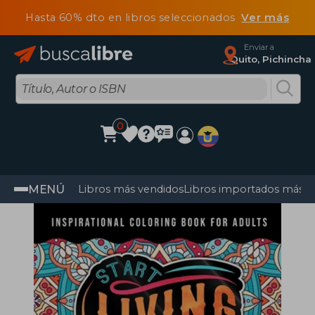
Hasta 60% dto en libros seleccionados
Ver más
Enviar a
Quito, Pichincha
0
MENÚ
Libros más vendidos
Libros importados más v