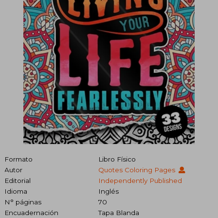
Formato
Libro Físico
Autor
Quotes Coloring Pages
Editorial
Independently Published
Idioma
Inglés
N° páginas
70
Encuadernación
Tapa Blanda