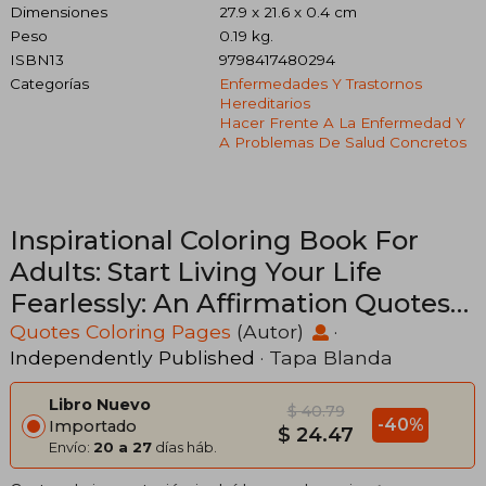
Dimensiones
27.9 x 21.6 x 0.4 cm
Peso
0.19 kg.
ISBN13
9798417480294
Categorías
Enfermedades Y Trastornos
Hereditarios
Hacer Frente A La Enfermedad Y
A Problemas De Salud Concretos
Inspirational Coloring Book For
Adults: Start Living Your Life
Fearlessly: An Affirmation Quotes
colouring Gift Book For Adults: 33
Quotes Coloring Pages
(Autor)
·
Independently Published
· Tapa Blanda
Motivation & Succe (en Inglés)
Libro Nuevo
$ 40.79
-40%
Importado
$ 24.47
Envío:
20 a 27
días háb.