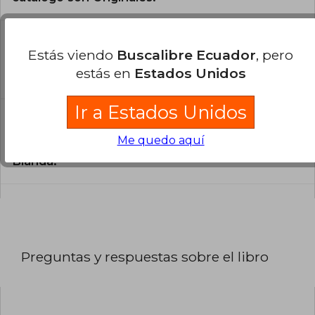
¿En qué Idioma está escrito el
libro?
Estás viendo
Buscalibre Ecuador
, pero
estás en
Estados Unidos
El libro está escrito en Inglés.
Ir a Estados Unidos
¿Cuál es la encuadernación de este libro?
Me quedo aquí
La encuadernación de esta edición es Tapa
Blanda.
Preguntas y respuestas sobre el libro