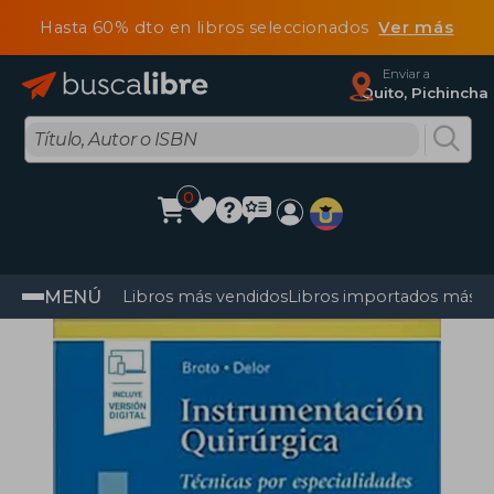
Hasta 60% dto en libros seleccionados
Ver más
Enviar a
Quito, Pichincha
0
MENÚ
Libros más vendidos
Libros importados más v