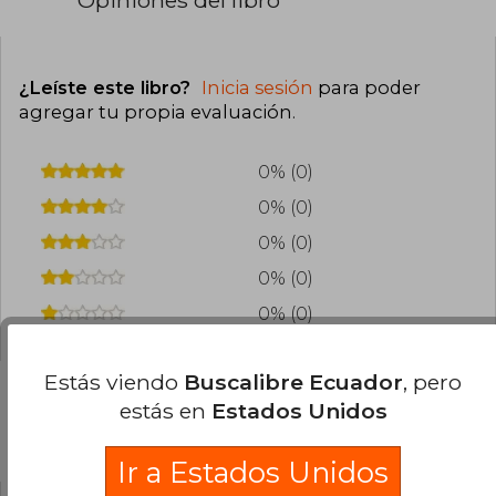
¿Leíste este libro?
Inicia sesión
para poder
agregar tu propia evaluación
.
0% (0)
0% (0)
0% (0)
0% (0)
0% (0)
Estás viendo
Buscalibre Ecuador
, pero
estás en
Estados Unidos
Preguntas frecuentes sobre el libro
Ir a Estados Unidos