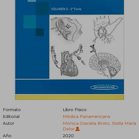
Formato
Libro Físico
Editorial
Médica Panamericana
Autor
Mónica Graciela Broto, Stella María
Delor
Año
2020