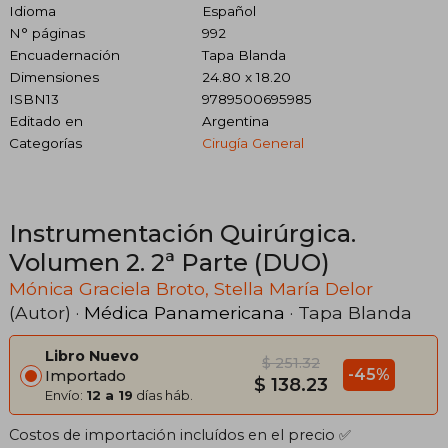
Idioma
Español
N° páginas
992
Encuadernación
Tapa Blanda
Dimensiones
24.80 x 18.20
ISBN13
9789500695985
Editado en
Argentina
Categorías
Cirugía General
Instrumentación Quirúrgica.
Volumen 2. 2ª Parte (DUO)
Mónica Graciela Broto, Stella María Delor
(Autor) ·
Médica Panamericana
· Tapa Blanda
Libro Nuevo
$ 251.32
-45%
Importado
$ 138.23
Envío:
12 a 19
días háb.
Costos de importación incluídos en el precio ✅