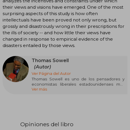
analyzes the incentives and constraints under which
their views and visions have emerged. One of the most
surprising aspects of this study is how often
intellectuals have been proved not only wrong, but
grossly and disastrously wrong in their prescriptions for
the ills of society -- and how little their views have
changed in response to empirical evidence of the
disasters entailed by those views.
Thomas Sowell
(Autor)
Ver Página del Autor
Thomas Sowell es uno de los pensadores y
economistas liberales estadounidenses más
Ver más
reconocidos, y uno de los mayores azotes del
pensamiento de lo «políticamente correcto».
Se licenció en Economía en la Universidad de
Harvard en 1958 y obtuvo un máster por la
Universidad de Columbia en 1959. En 1968 se
doctoró en Economía en la Universidad de
Opiniones del libro
Chicago.