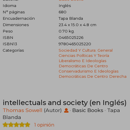
Idioma
Inglés
N° páginas
680
Encuadernación
Tapa Blanda
Dimensiones
23.4 x 15.0 x 4.8 cm
Peso
0.70 kg.
ISBN
0465025226
ISBN13
9780465025220
Categorías
Sociedad Y Cultura: General
Ciencias Políticas Y Teoría
Liberalismo E Ideologías
Democráticas De Centro
Conservadurismo E Ideologías
Democráticas De Centro Derecha
intellectuals and society (en Inglés)
Thomas Sowell
(Autor)
·
Basic Books
· Tapa
Blanda
1 opinión