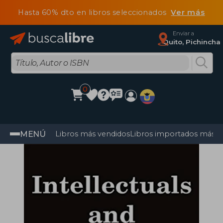
Hasta 60% dto en libros seleccionados
Ver más
Enviar a
Quito, Pichincha
0
MENÚ
Libros más vendidos
Libros importados más v